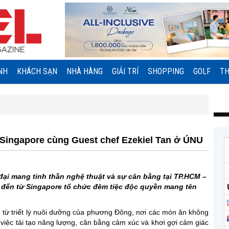
NH
KHÁCH SẠN
NHÀ HÀNG
GIẢI TRÍ
SHOPPING
GOLF
TH
 Singapore cùng Guest chef Ezekiel Tan ở ÚNU
đại mang tinh thần nghệ thuật và sự cân bằng tại TP.HCM –
 đến từ Singapore tổ chức đêm tiệc độc quyền mang tên
 từ triết lý nuôi dưỡng của phương Đông, nơi các món ăn không
iệc tái tạo năng lượng, cân bằng cảm xúc và khơi gợi cảm giác