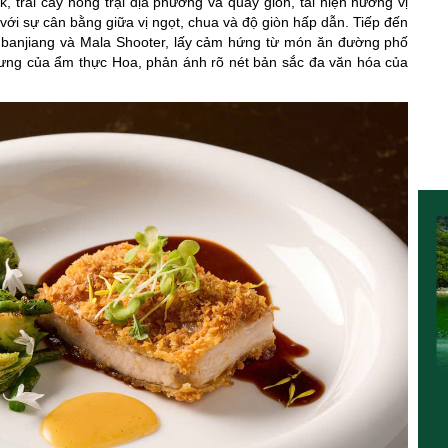
, trái cây nông trại địa phương và quẩy giòn, tái hiện hương vị
 với sự cân bằng giữa vị ngọt, chua và độ giòn hấp dẫn.
Tiếp đến
Doubanjiang và Mala Shooter, lấy cảm hứng từ món ăn đường phố
rưng của ẩm thực Hoa, phản ánh rõ nét bản sắc đa văn hóa của