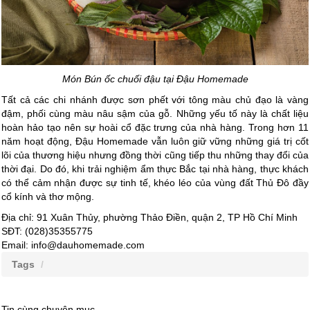
Món Bún ốc chuối đậu tại Đậu Homemade
Tất cả các chi nhánh được sơn phết với tông màu chủ đạo là vàng
đậm, phối cùng màu nâu sậm của gỗ. Những yếu tố này là chất liệu
hoàn hảo tạo nên sự hoài cổ đặc trưng của nhà hàng. Trong hơn 11
năm hoạt động, Đậu Homemade vẫn luôn giữ vững những giá trị cốt
lõi của thương hiệu nhưng đồng thời cũng tiếp thu những thay đổi của
thời đại. Do đó, khi trải nghiệm ẩm thực Bắc tại nhà hàng, thực khách
có thể cảm nhận được sự tinh tế, khéo léo của vùng đất Thủ Đô đầy
cổ kính và thơ mộng.
Địa chỉ: 91 Xuân Thủy, phường Thảo Điền, quận 2, TP Hồ Chí Minh
SĐT: (028)35355775
Email: info@dauhomemade.com
Tags
Tin cùng chuyên mục