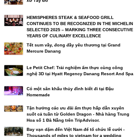
xứ Tây Đô
HEMISPHERES STEAK & SEAFOOD GRILL
CONTINUES TO BE RECOGNIZED IN THE MICHELIN
SELECTED 2025 – MARKING THREE CONSECUTIVE
YEARS OF CULINARY EXCELLENCE
Tết sum vầy, đong đầy yêu thương tại Grand
Mercure Danang
Le Petit Chef: Trải nghiệm ẩm thực cùng công
nghệ 3D tại Hyatt Regency Danang Resort And Spa
Có một sân khấu thủy đình biết đi tại Đậu
Homemade
Tận hưởng các ưu đãi ẩm thực hấp dẫn xuyên
suốt cả tuần từ Golden Dragon - Nhà hàng Trung
Hoa số 1 Đà Nẵng trên TripAdvisor.
Bay vạn dặm đến Việt Nam để tổ chức lễ cưới -
Thousands of miles to vietnam for a wedding