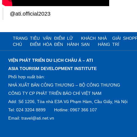
@ati.official2023
TRANG
TIÊU
VĂN
ĐIỂM
LỮ
KHÁCH
NHÀ
GIẢI
SHOPP
CHỦ
ĐIỂM
HÓA
ĐẾN
HÀNH
SẠN
HÀNG
TRÍ
VIỆN PHÁT TRIỂN DU LỊCH CHÂU Á – ATI
ASIA TOURISM DEVELOPMENT INSTITUTE
Phối hợp xuất bản:
NHÀ XUẤT BẢN CÔNG THƯƠNG – BỘ CÔNG THƯƠNG
CÔNG TY CP PHÁT TRIỂN BÁO CHÍ VIỆT NAM
Add: Số 1206, Tòa nhà E3A Vũ Phạm Hàm, Cầu Giấy, Hà Nội
Tel: 024 3204 8899 Hotline: 0967 366 107
Email: travel@ati.net.vn