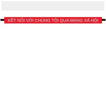
KẾT NỐI VỚI CHÚNG TÔI QUA MẠNG XÃ HỘI