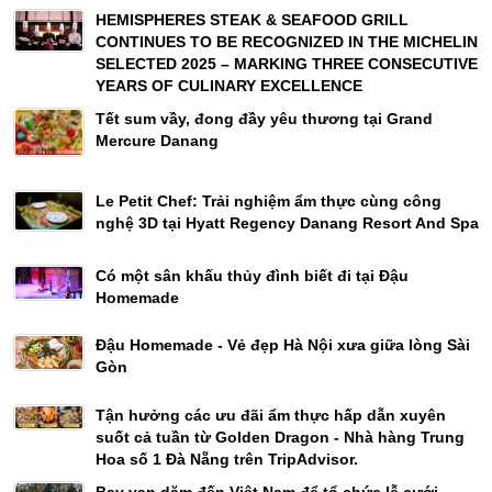
HEMISPHERES STEAK & SEAFOOD GRILL
CONTINUES TO BE RECOGNIZED IN THE MICHELIN
SELECTED 2025 – MARKING THREE CONSECUTIVE
YEARS OF CULINARY EXCELLENCE
Tết sum vầy, đong đầy yêu thương tại Grand
Mercure Danang
Le Petit Chef: Trải nghiệm ẩm thực cùng công
nghệ 3D tại Hyatt Regency Danang Resort And Spa
Có một sân khấu thủy đình biết đi tại Đậu
Homemade
Đậu Homemade - Vẻ đẹp Hà Nội xưa giữa lòng Sài
Gòn
Tận hưởng các ưu đãi ẩm thực hấp dẫn xuyên
suốt cả tuần từ Golden Dragon - Nhà hàng Trung
Hoa số 1 Đà Nẵng trên TripAdvisor.
Bay vạn dặm đến Việt Nam để tổ chức lễ cưới -