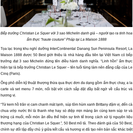
Bếp trưởng Christian Le Squer với 3 sao Michelin danh giá – người tạo ra tinh hoa
ẩm thực “haute couture” Pháp tại La Maison 1888
Tọa lạc trong khu nghỉ dưỡng InterContinental Danang Sun Peninsula Resort, La
Maison 1888 được 50 Best giới thiệu là nhà hàng đầu tiên tại Việt Nam có bếp
trưởng đạt 3 sao Michelin đứng tên điều hành danh nghĩa. “Linh hồn” ẩm thực
hiện tại là bếp trưởng Christian Le Squer – tên tuổi từng làm nên đẳng cấp của Le
Cinq (Paris).
Ông phô diễn kỹ thuật thượng thừa qua thực đơn đa dạng gồm ẩm thực chay, a la
carte và set menu 7 món, nổi bật với cách sắp đặt đầy bất ngờ về cấu trúc và
hương vị.
“Từ kem hồ trăn vị cam chanh mát lạnh, súp tôm hùm xanh Brittany đậm vị, đến cà
chua ướp nước thì là thanh nhẹ hay sò điệp mịn màng ăn cùng kem súp lơ và
trứng cá muối, mỗi món ăn đều thể hiện sự tinh tế trong cách xử lý nguyên liệu
thượng hạng của Christian Le Squer.
”,
50 Best mô tả. Theo đánh giá của 50 Best,
chính sự đối lập đầy chủ ý giữa kết cấu và hương vị đã tạo nên bản sắc khác biệt