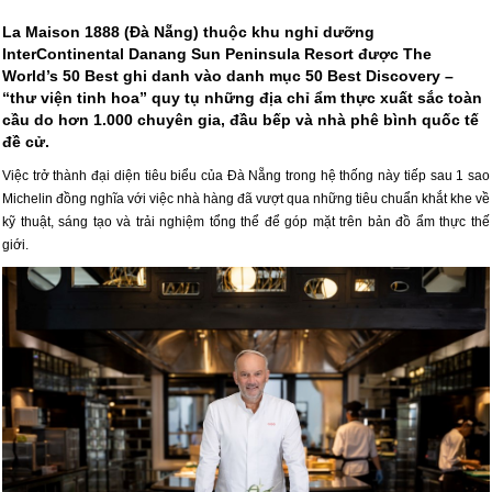
La Maison 1888 (Đà Nẵng) thuộc khu nghỉ dưỡng
InterContinental Danang Sun Peninsula Resort được The
World’s 50 Best ghi danh vào danh mục 50 Best Discovery –
“thư viện tinh hoa” quy tụ những địa chỉ ẩm thực xuất sắc toàn
cầu do hơn 1.000 chuyên gia, đầu bếp và nhà phê bình quốc tế
đề cử.
Việc trở thành đại diện tiêu biểu của Đà Nẵng trong hệ thống này tiếp sau 1 sao
Michelin đồng nghĩa với việc nhà hàng đã vượt qua những tiêu chuẩn khắt khe về
kỹ thuật, sáng tạo và trải nghiệm tổng thể để góp mặt trên bản đồ ẩm thực thế
giới.