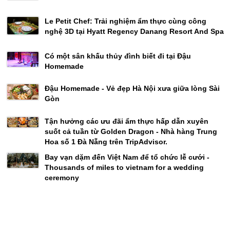
Le Petit Chef: Trải nghiệm ẩm thực cùng công
nghệ 3D tại Hyatt Regency Danang Resort And Spa
Có một sân khấu thủy đình biết đi tại Đậu
Homemade
Đậu Homemade - Vẻ đẹp Hà Nội xưa giữa lòng Sài
Gòn
Tận hưởng các ưu đãi ẩm thực hấp dẫn xuyên
suốt cả tuần từ Golden Dragon - Nhà hàng Trung
Hoa số 1 Đà Nẵng trên TripAdvisor.
Bay vạn dặm đến Việt Nam để tổ chức lễ cưới -
Thousands of miles to vietnam for a wedding
ceremony