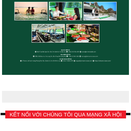
KẾT NỐI VỚI CHÚNG TÔI QUA MẠNG XÃ HỘI