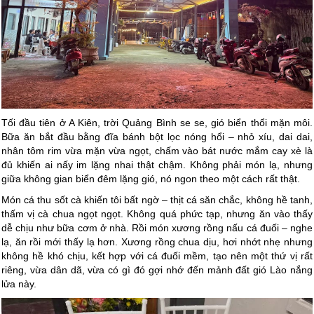
Tối đầu tiên ở A Kiên, trời Quảng Bình se se, gió biển thổi mặn môi.
Bữa ăn bắt đầu bằng đĩa bánh bột lọc nóng hổi – nhỏ xíu, dai dai,
nhân tôm rim vừa mặn vừa ngọt, chấm vào bát nước mắm cay xè là
đủ khiến ai nấy im lặng nhai thật chậm. Không phải món lạ, nhưng
giữa không gian biển đêm lặng gió, nó ngon theo một cách rất thật.
Món cá thu sốt cà khiến tôi bất ngờ – thịt cá săn chắc, không hề tanh,
thấm vị cà chua ngọt ngọt. Không quá phức tạp, nhưng ăn vào thấy
dễ chịu như bữa cơm ở nhà. Rồi món xương rồng nấu cá đuối – nghe
lạ, ăn rồi mới thấy lạ hơn. Xương rồng chua dịu, hơi nhớt nhẹ nhưng
không hề khó chịu, kết hợp với cá đuối mềm, tạo nên một thứ vị rất
riêng, vừa dân dã, vừa có gì đó gợi nhớ đến mảnh đất gió Lào nắng
lửa này.