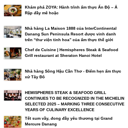
Khám phá ZOYA: Hành trình ẩm thực Ấn Độ – Ả
Rập đầy mê hoặc
Nhà hàng La Maison 1888 của InterContinental
Danang Sun Peninsula Resort được vinh danh
trên “thư viện tinh hoa” của ẩm thực thế giới
Chef de Cuisine | Hemispheres Steak & Seafood
Grill restaurant at Sheraton Hanoi Hotel
Nhà hàng Sông Hậu Cần Thơ - Điểm hẹn ẩm thực
xứ Tây Đô
HEMISPHERES STEAK & SEAFOOD GRILL
CONTINUES TO BE RECOGNIZED IN THE MICHELIN
SELECTED 2025 – MARKING THREE CONSECUTIVE
YEARS OF CULINARY EXCELLENCE
Tết sum vầy, đong đầy yêu thương tại Grand
Mercure Danang