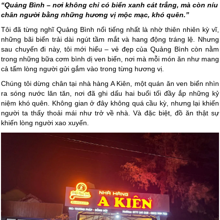
“Quảng Bình – nơi không chỉ có biển xanh cát trắng, mà còn níu
chân người bằng những hương vị mộc mạc, khó quên.”
Tôi đã từng nghĩ Quảng Bình nổi tiếng nhất là nhờ thiên nhiên kỳ vĩ,
những bãi biển trải dài ngút tầm mắt và hang động tráng lệ. Nhưng
sau chuyến đi này, tôi mới hiểu – vẻ đẹp của Quảng Bình còn nằm
trong những bữa cơm bình dị ven biển, nơi mà mỗi món ăn như mang
cả tấm lòng người gửi gắm vào trong từng hương vị.
Chúng tôi dừng chân tại nhà hàng A Kiên, một quán ăn ven biển nhìn
ra sóng nước lăn tăn, nơi đã ghi dấu hai buổi tối đầy ắp những kỷ
niệm khó quên. Không gian ở đây không quá cầu kỳ, nhưng lại khiến
người ta thấy thoải mái như trở về nhà. Và đặc biệt, đồ ăn thật sự
khiến lòng người xao xuyến.