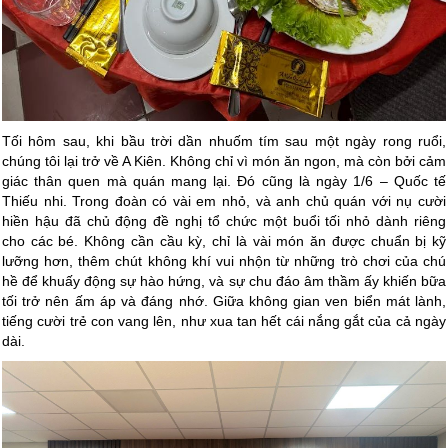
Tối hôm sau, khi bầu trời dần nhuốm tím sau một ngày rong ruổi,
chúng tôi lại trở về A Kiên. Không chỉ vì món ăn ngon, mà còn bởi cảm
giác thân quen mà quán mang lại. Đó cũng là ngày 1/6 – Quốc tế
Thiếu nhi. Trong đoàn có vài em nhỏ, và anh chủ quán với nụ cười
hiền hậu đã chủ động đề nghị tổ chức một buổi tối nhỏ dành riêng
cho các bé. Không cần cầu kỳ, chỉ là vài món ăn được chuẩn bị kỹ
lưỡng hơn, thêm chút không khí vui nhộn từ những trò chơi của chú
hề để khuấy động sự hào hứng, và sự chu đáo âm thầm ấy khiến bữa
tối trở nên ấm áp và đáng nhớ. Giữa không gian ven biển mát lành,
tiếng cười trẻ con vang lên, như xua tan hết cái nắng gắt của cả ngày
dài.