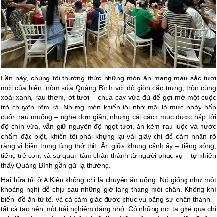
Lần này, chúng tôi thưởng thức những món ăn mang màu sắc tươi
mới của biển: nộm sứa Quảng Bình với độ giòn đặc trưng, trộn cùng
xoài xanh, rau thơm, ớt tươi – chua cay vừa đủ để gợi mở một cuộc
trò chuyện rôm rả. Nhưng món khiến tôi nhớ mãi là mực nhảy hấp
cuốn rau muống – nghe đơn giản, nhưng cái cách mực được hấp tới
độ chín vừa, vẫn giữ nguyên độ ngọt tươi, ăn kèm rau luộc và nước
chấm đặc biệt, khiến tôi phải khựng lại vài giây chỉ để cảm nhận rõ
ràng vị biển trong từng thớ thịt. Ăn giữa khung cảnh ấy – tiếng sóng,
tiếng trẻ con, và sự quan tâm chân thành từ người phục vụ – tự nhiên
thấy Quảng Bình gần gũi lạ thường.
Hai bữa tối ở A Kiên không chỉ là chuyện ăn uống. Nó giống như một
khoảng nghỉ dễ chịu sau những giờ lang thang mỏi chân. Không khí
biển, đồ ăn tử tế, và cả cảm giác được phục vụ bằng sự chân thành –
tất cả tạo nên một trải nghiệm đáng nhớ. Có những nơi ta ghé qua chỉ