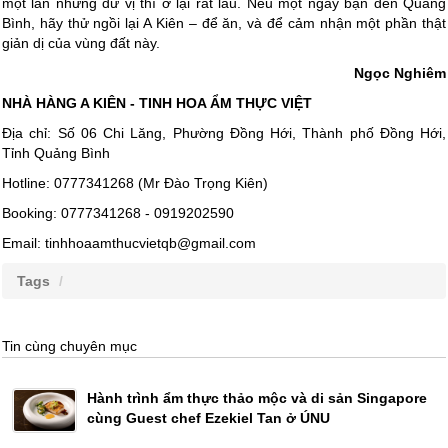
một lần nhưng dư vị thì ở lại rất lâu. Nếu một ngày bạn đến Quảng
Bình, hãy thử ngồi lại A Kiên – để ăn, và để cảm nhận một phần thật
giản dị của vùng đất này.
Ngọc Nghiêm
NHÀ HÀNG A KIÊN - TINH HOA ẨM THỰC VIỆT
Địa chỉ: Số 06 Chi Lăng, Phường Đồng Hới, Thành phố Đồng Hới,
Tỉnh Quảng Bình
Hotline: 0777341268 (Mr Đào Trọng Kiên)
Booking: 0777341268 - 0919202590
Email: tinhhoaamthucvietqb@gmail.com
Tags
Tin cùng chuyên mục
Hành trình ẩm thực thảo mộc và di sản Singapore
cùng Guest chef Ezekiel Tan ở ÚNU