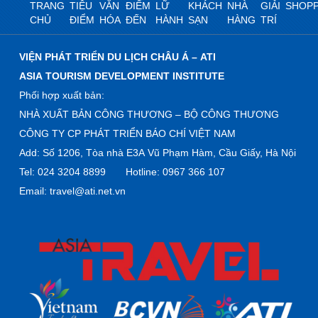
TRANG
TIÊU
VĂN
ĐIỂM
LỮ
KHÁCH
NHÀ
GIẢI
SHOPP
CHỦ
ĐIỂM
HÓA
ĐẾN
HÀNH
SẠN
HÀNG
TRÍ
VIỆN PHÁT TRIỂN DU LỊCH CHÂU Á – ATI
ASIA TOURISM DEVELOPMENT INSTITUTE
Phối hợp xuất bản:
NHÀ XUẤT BẢN CÔNG THƯƠNG – BỘ CÔNG THƯƠNG
CÔNG TY CP PHÁT TRIỂN BÁO CHÍ VIỆT NAM
Add: Số 1206, Tòa nhà E3A Vũ Phạm Hàm, Cầu Giấy, Hà Nội
Tel: 024 3204 8899 Hotline: 0967 366 107
Email: travel@ati.net.vn