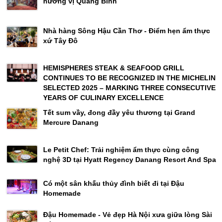
hương vị Quảng Bình
Nhà hàng Sông Hậu Cần Thơ - Điểm hẹn ẩm thực
xứ Tây Đô
HEMISPHERES STEAK & SEAFOOD GRILL
CONTINUES TO BE RECOGNIZED IN THE MICHELIN
SELECTED 2025 – MARKING THREE CONSECUTIVE
YEARS OF CULINARY EXCELLENCE
Tết sum vầy, đong đầy yêu thương tại Grand
Mercure Danang
Le Petit Chef: Trải nghiệm ẩm thực cùng công
nghệ 3D tại Hyatt Regency Danang Resort And Spa
Có một sân khấu thủy đình biết đi tại Đậu
Homemade
Đậu Homemade - Vẻ đẹp Hà Nội xưa giữa lòng Sài