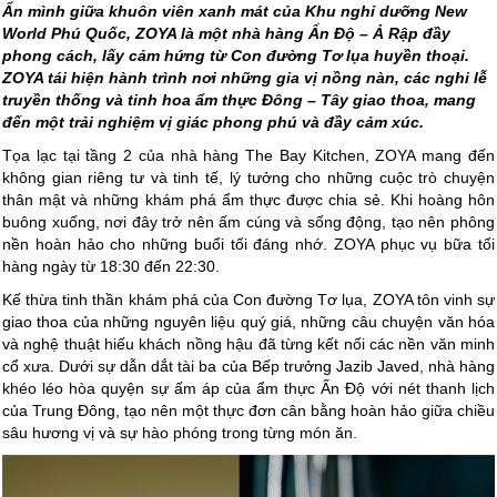
Ẩn mình giữa khuôn viên xanh mát của Khu nghỉ dưỡng New
World Phú Quốc, ZOYA là một nhà hàng Ấn Độ – Ả Rập đầy
phong cách, lấy cảm hứng từ Con đường Tơ lụa huyền thoại.
ZOYA tái hiện hành trình nơi những gia vị nồng nàn, các nghi lễ
truyền thống và tinh hoa ẩm thực Đông – Tây giao thoa, mang
đến một trải nghiệm vị giác phong phú và đầy cảm xúc.
Tọa lạc tại tầng 2 của nhà hàng The Bay Kitchen, ZOYA mang đến
không gian riêng tư và tinh tế, lý tưởng cho những cuộc trò chuyện
thân mật và những khám phá ẩm thực được chia sẻ. Khi hoàng hôn
buông xuống, nơi đây trở nên ấm cúng và sống động, tạo nên phông
nền hoàn hảo cho những buổi tối đáng nhớ. ZOYA phục vụ bữa tối
hàng ngày từ 18:30 đến 22:30.
Kế thừa tinh thần khám phá của Con đường Tơ lụa, ZOYA tôn vinh sự
giao thoa của những nguyên liệu quý giá, những câu chuyện văn hóa
và nghệ thuật hiếu khách nồng hậu đã từng kết nối các nền văn minh
cổ xưa. Dưới sự dẫn dắt tài ba của Bếp trưởng Jazib Javed, nhà hàng
khéo léo hòa quyện sự ấm áp của ẩm thực Ấn Độ với nét thanh lịch
của Trung Đông, tạo nên một thực đơn cân bằng hoàn hảo giữa chiều
sâu hương vị và sự hào phóng trong từng món ăn.