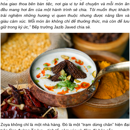
hóa giao thoa bên bàn tiệc, nơi gia vị tự kể chuyện và mỗi món ăn
đều mang hơi ấm của một hành trình sẻ chia. Tôi muốn thực khách
trải nghiệm những hương vị quen thuộc nhưng được nâng tầm và
giàu cảm xúc. Mỗi món ăn không chỉ để thưởng thức, mà còn để lưu
giữ trong ký ức,”
Bếp trưởng Jazib Javed chia sẻ.
Zoya không chỉ là một nhà hàng. Đó là một “trạm dừng chân” hiện đại