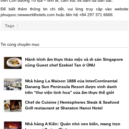
trên Con đường Tơ lụa – tinh tế, cảm xúc và đậm đà bản sắc.
Để biết thêm thông tin chi tiết, vui lòng truy cập vào website
phuquoc.newworldhotels.com hoặc liên hệ +84 297 371 6666.
Tags
Tin cùng chuyên mục
Hành trình ẩm thực thảo mộc và di sản Singapore
cùng Guest chef Ezekiel Tan ở ÚNU
Nhà hàng La Maison 1888 của InterContinental
Danang Sun Peninsula Resort được vinh danh
trên “thư viện tinh hoa” của ẩm thực thế giới
Chef de Cuisine | Hemispheres Steak & Seafood
Grill restaurant at Sheraton Hanoi Hotel
Nhà hàng A Kiên: Quán nhỏ ven biển, mang trọn