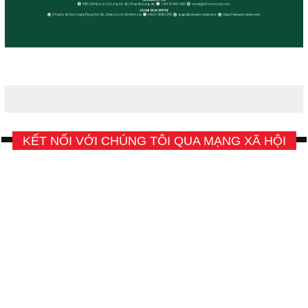
KẾT NỐI VỚI CHÚNG TÔI QUA MẠNG XÃ HỘI