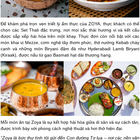
Để khám phá trọn vẹn triết lý ẩm thực của ZOYA, thực khách có thể
chọn các Set Thali đặc trưng, nơi mọi sắc thái hương vị và kết cấu
được sắp xếp hài hòa trên một khay. Thực đơn còn nổi bật với các
món khai vị Mezze, cơm nghệ tây thơm phức, thịt nướng Kebab cháy
cạnh và những món Biryani đậm đà như Hyderabadi Lamb Biryani
(Kiraak), được nấu từ gạo Basmati hạt dài thượng hạng.
Mỗi món ăn tại Zoya là sự kết hợp hài hòa giữa di sản và sự cách tân,
được trình bày với phong cách nghệ thuật và hơi thở hiện đại.
“Zoya là bức thư tình tôi gửi đến Con đường Tơ lụa – nơi các nền văn