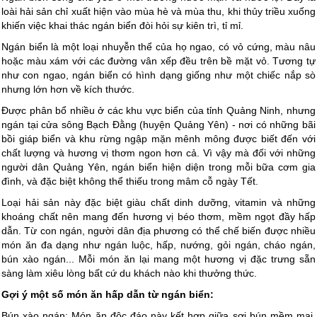
loài hải sản chỉ xuất hiện vào mùa hè và mùa thu, khi thủy triều xuống
khiến việc khai thác ngán biển đòi hỏi sự kiên trì, tỉ mỉ.
Ngán biển là một loại nhuyễn thể của họ ngao, có vỏ cứng, màu nâu
hoặc màu xám với các đường vân xếp đều trên bề mặt vỏ. Tương tự
như con ngao, ngán biển có hình dạng giống như một chiếc nắp sò
nhưng lớn hơn về kích thước.
Được phân bổ nhiều ở các khu vực biển của tỉnh Quảng Ninh, nhưng
ngán tại cửa sông Bạch Đằng (huyện Quảng Yên) - nơi có những bãi
bồi giáp biển và khu rừng ngập mặn mênh mông được biết đến với
chất lượng và hương vị thơm ngon hơn cả. Vì vậy mà đối với những
người dân Quảng Yên, ngán biển hiện diện trong mỗi bữa cơm gia
đình, và đặc biệt không thể thiếu trong mâm cỗ ngày Tết.
Loại hải sản này đặc biệt giàu chất dinh dưỡng, vitamin và những
khoáng chất nên mang đến hương vị béo thơm, mềm ngọt đầy hấp
dẫn. Từ con ngán, người dân địa phương có thể chế biến được nhiều
món ăn đa dạng như ngán luộc, hấp, nướng, gỏi ngán, cháo ngán,
bún xào ngán... Mỗi món ăn lại mang một hương vị đặc trưng sẵn
sàng làm xiêu lòng bất cứ du khách nào khi thưởng thức.
Gợi ý một số món ăn hấp dẫn từ ngán biển:
Bún xào ngán: Món ăn độc đáo này kết hợp giữa sợi bún mềm mại,