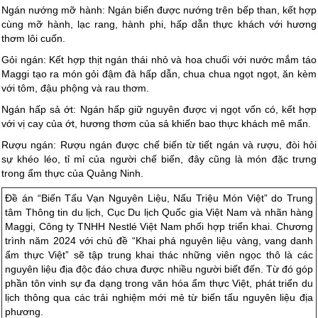
Ngán nướng mỡ hành: Ngán biển được nướng trên bếp than, kết hợp
cùng mỡ hành, lạc rang, hành phi, hấp dẫn thực khách với hương
thơm lôi cuốn.
Gỏi ngán: Kết hợp thịt ngán thái nhỏ và hoa chuối với nước mắm táo
Maggi tạo ra món gỏi đậm đà hấp dẫn, chua chua ngọt ngọt, ăn kèm
với tôm, đậu phộng và rau thơm.
Ngán hấp sả ớt: Ngán hấp giữ nguyên được vị ngọt vốn có, kết hợp
với vị cay của ớt, hương thơm của sả khiến bao thực khách mê mẩn.
Rượu ngán: Rượu ngán được chế biến từ tiết ngán và rượu, đòi hỏi
sự khéo léo, tỉ mỉ của người chế biến, đây cũng là món đặc trưng
trong ẩm thực của Quảng Ninh.
Đề án “Biến Tấu Vạn Nguyên Liệu, Nấu Triệu Món Việt” do Trung
tâm Thông tin du lịch, Cục Du lịch Quốc gia Việt Nam và nhãn hàng
Maggi, Công ty TNHH Nestlé Việt Nam phối hợp triển khai. Chương
trình năm 2024 với chủ đề “Khai phá nguyên liệu vàng, vang danh
ẩm thực Việt” sẽ tập trung khai thác những viên ngọc thô là các
nguyên liệu địa độc đáo chưa được nhiều người biết đến. Từ đó góp
phần tôn vinh sự đa dạng trong văn hóa ẩm thực Việt, phát triển du
lịch thông qua các trải nghiệm mới mẻ từ biến tấu nguyên liệu địa
phương.