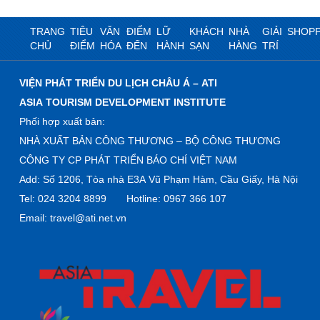
TRANG
TIÊU
VĂN
ĐIỂM
LỮ
KHÁCH
NHÀ
GIẢI
SHOPP
CHỦ
ĐIỂM
HÓA
ĐẾN
HÀNH
SẠN
HÀNG
TRÍ
VIỆN PHÁT TRIỂN DU LỊCH CHÂU Á – ATI
ASIA TOURISM DEVELOPMENT INSTITUTE
Phối hợp xuất bản:
NHÀ XUẤT BẢN CÔNG THƯƠNG – BỘ CÔNG THƯƠNG
CÔNG TY CP PHÁT TRIỂN BÁO CHÍ VIỆT NAM
Add: Số 1206, Tòa nhà E3A Vũ Phạm Hàm, Cầu Giấy, Hà Nội
Tel: 024 3204 8899 Hotline: 0967 366 107
Email: travel@ati.net.vn