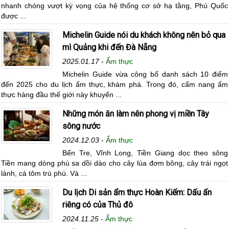
nhanh chóng vượt kỳ vọng của hệ thống cơ sở hạ tầng, Phú Quốc
được ...
Michelin Guide nói du khách không nên bỏ qua
mì Quảng khi đến Đà Nẵng
2025.01.17
-
Ẩm thực
Michelin Guide vừa công bố danh sách 10 điểm
đến 2025 cho du lịch ẩm thực, khám phá. Trong đó, cẩm nang ẩm
thực hàng đầu thế giới này khuyến ...
Những món ăn làm nên phong vị miền Tây
sông nước
2024.12.03
-
Ẩm thực
Bến Tre, Vĩnh Long, Tiền Giang dọc theo sông
Tiền mang dòng phù sa dồi dào cho cây lúa đơm bông, cây trái ngọt
lành, cá tôm trù phú. Và ...
Du lịch Di sản ẩm thực Hoàn Kiếm: Dấu ấn
riêng có của Thủ đô
2024.11.25
-
Ẩm thực