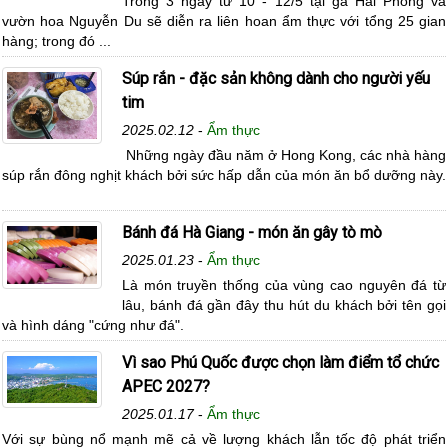
Trong 3 ngày từ 10 - 12/5 tại ga Hải Phòng và
vườn hoa Nguyễn Du sẽ diễn ra liên hoan ẩm thực với tổng 25 gian
hàng; trong đó ...
Súp rắn - đặc sản không dành cho người yếu
tim
2025.02.12
-
Ẩm thực
Những ngày đầu năm ở Hong Kong, các nhà hàng
súp rắn đông nghịt khách bởi sức hấp dẫn của món ăn bổ dưỡng này.
Bánh đá Hà Giang - món ăn gây tò mò
2025.01.23
-
Ẩm thực
Là món truyền thống của vùng cao nguyên đá từ
lâu, bánh đá gần đây thu hút du khách bởi tên gọi
và hình dáng "cứng như đá".
Vì sao Phú Quốc được chọn làm điểm tổ chức
APEC 2027?
2025.01.17
-
Ẩm thực
Với sự bùng nổ mạnh mẽ cả về lượng khách lẫn tốc độ phát triển