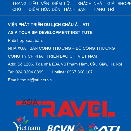
TRANG
TIÊU
VĂN
ĐIỂM
LỮ
KHÁCH
NHÀ
GIẢI
SHOPP
CHỦ
ĐIỂM
HÓA
ĐẾN
HÀNH
SẠN
HÀNG
TRÍ
VIỆN PHÁT TRIỂN DU LỊCH CHÂU Á – ATI
ASIA TOURISM DEVELOPMENT INSTITUTE
Phối hợp xuất bản:
NHÀ XUẤT BẢN CÔNG THƯƠNG – BỘ CÔNG THƯƠNG
CÔNG TY CP PHÁT TRIỂN BÁO CHÍ VIỆT NAM
Add: Số 1206, Tòa nhà E3A Vũ Phạm Hàm, Cầu Giấy, Hà Nội
Tel: 024 3204 8899 Hotline: 0967 366 107
Email: travel@ati.net.vn