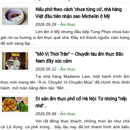
Nấu phở theo cách 'chưa từng có', nhà hàng
Việt đầu tiên nhận sao Michelin ở Mỹ
2026.05.29
-
Ẩm thực
Lớn lên ở Mỹ nhưng đầu bếp Tùng Phan chưa bao
giờ rời xa hương vị ẩm thực quê nhà. Đây trở thành nguồn cảm hứng
để anh sáng lập ...
“Mở Vị Thời Trân” – Chuyến tàu ẩm thực Bắc
Nam đầy xúc cảm
2026.05.12
-
Ẩm thực
Tại nhà hàng Madame Lam, một hành trình ẩm
thực mới mang tên “À ơi, Chuyện Vị Chuyện Mùa” đã chính thức khởi
hành, mở màn bằng đêm tiệc “Mở ...
Di sản ẩm thực phố cổ Hà Nội: Từ những "nếp
nhà"…
2026.05.06
-
Ẩm thực
Với rất đông thực khách, những món ăn như chả
cá Lã Vọng, cà phê trứng... bấy lâu nay đã trở thành hình ảnh biểu