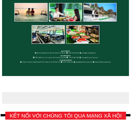
KẾT NỐI VỚI CHÚNG TÔI QUA MẠNG XÃ HỘI