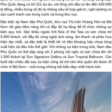
Phú Quốc đang có tới 311 dự án, với tổng vốn đầu tư lên đến 428.000
tỷ đồng, nhiều trong số đó là những siêu tổ hợp giải trí, nghỉ dưỡng có
sức cạnh tranh cao trong nước và trong khu vực.
Đặc biệt, tại Nam đảo Phú Quốc, khu vực Thị trấn Hoàng Hôn và Bãi
Kem rất giàu tiềm năng khi có đầy đủ hạ tầng để tổ chức những sự
kiện quy mô. Sân khấu ngoài trời Kiss of the Sea có sức chứa tới
5.000 khách, với đầy đủ công nghệ ánh sáng, âm thanh và pháo hoa
hiện đại nhất, và đặc biệt là thiết kế vô tiền khoáng hậu chưa từng
xuất hiện tại đâu trên thế giới. Với những sự kiện trong nhà, Nam đảo
Phú Quốc có thể đáp ứng với 2 phòng hội nghị có sức chứa lên tới
1.000 khách tại Sun Signature Gallery và Sun Tropical Ballroom. Các
buổi tiệc chiêu đãi sau sự kiện cũng sẽ trở nên khó quên khi được tổ
chức ở Bãi Kem – một trong những bãi biển đẹp nhất hành tinh.