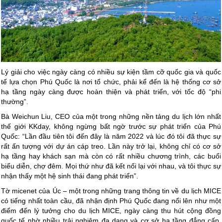
Lý giải cho việc ngày càng có nhiều sự kiện tầm cỡ quốc gia và quốc
tế lựa chọn Phú Quốc là nơi tổ chức, phải kể đến là hệ thống cơ sở
hạ tầng ngày càng được hoàn thiện và phát triển, với tốc độ “phi
thường”.
Bà Weichun Liu, CEO của một trong những nền tảng du lịch lớn nhất
thế giới KKday, không ngừng bất ngờ trước sự phát triển của Phú
Quốc: “Lần đầu tiên tôi đến đây là năm 2022 và lúc đó tôi đã thực sự
rất ấn tượng với dự án cáp treo. Lần này trở lại, không chỉ có cơ sở
hạ tầng hay khách sạn mà còn có rất nhiều chương trình, các buổi
biểu diễn, chợ đêm. Mọi thứ như đã kết nối lại với nhau, và tôi thực sự
nhận thấy một hệ sinh thái đang phát triển”.
Tờ micenet của Úc – một trong những trang thông tin về du lịch MICE
có tiếng nhất toàn cầu, đã nhận định Phú Quốc đang nổi lên như một
điểm đến lý tưởng cho du lịch MICE, ngày càng thu hút cộng đồng
quốc tế nhờ nhiều trải nghiệm đa dạng và cơ sở hạ tầng đẳng cấp.