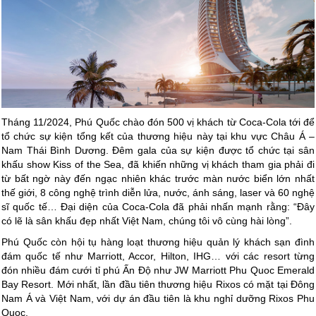
Tháng 11/2024, Phú Quốc chào đón 500 vị khách từ Coca-Cola tới để
tổ chức sự kiện tổng kết của thương hiệu này tại khu vực Châu Á –
Nam Thái Bình Dương. Đêm gala của sự kiện được tổ chức tại sân
khấu show Kiss of the Sea, đã khiến những vị khách tham gia phải đi
từ bất ngờ này đến ngạc nhiên khác trước màn nước biển lớn nhất
thế giới, 8 công nghệ trình diễn lửa, nước, ánh sáng, laser và 60 nghệ
sĩ quốc tế… Đại diện của Coca-Cola đã phải nhấn mạnh rằng: “Đây
có lẽ là sân khấu đẹp nhất Việt Nam, chúng tôi vô cùng hài lòng”.
Phú Quốc còn hội tụ hàng loạt thương hiệu quản lý khách sạn đình
đám quốc tế như Marriott, Accor, Hilton, IHG… với các resort từng
đón nhiều đám cưới tỉ phú Ấn Độ như JW Marriott Phu Quoc Emerald
Bay Resort. Mới nhất, lần đầu tiên thương hiệu Rixos có mặt tại Đông
Nam Á và Việt Nam, với dự án đầu tiên là khu nghỉ dưỡng Rixos Phu
Quoc.