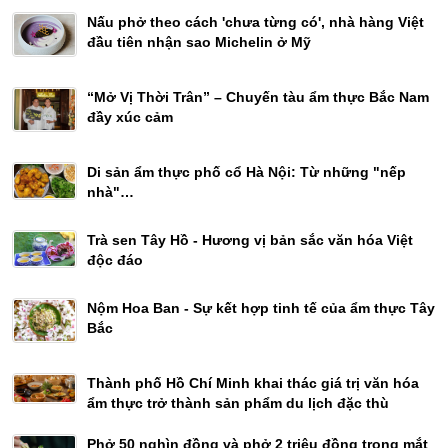
Nấu phở theo cách 'chưa từng có', nhà hàng Việt
đầu tiên nhận sao Michelin ở Mỹ
“Mở Vị Thời Trân” – Chuyến tàu ẩm thực Bắc Nam
đầy xúc cảm
Di sản ẩm thực phố cổ Hà Nội: Từ những "nếp
nhà"…
Trà sen Tây Hồ - Hương vị bản sắc văn hóa Việt
độc đáo
Nộm Hoa Ban - Sự kết hợp tinh tế của ẩm thực Tây
Bắc
Thành phố Hồ Chí Minh khai thác giá trị văn hóa
ẩm thực trở thành sản phẩm du lịch đặc thù
Phở 50 nghìn đồng và phở 2 triệu đồng trong mắt