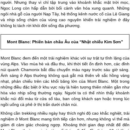
người. Nhưng thay vì chỉ tập trung vào khoảnh khắc mặt trời mọc,
Ngọc Long còn hấp dẫn bởi bối cảnh văn hóa xung quanh. Những
ngôi nhà gỗ của người Nạp Tây, hệ thống kênh nước cổ của Lệ Giang
và nhịp sống chậm của vùng cao nguyên khiến trải nghiệm ở đây
không bị tách rời khỏi đời sống địa phương.
Mont Blanc: Phiên bản châu Âu của “Nhật chiếu Kim Sơn”
Mont Blanc đem đến một trải nghiệm khác với sự trật tự tĩnh lặng của
vùng Alps. Vào mùa hè và đầu thu, khi thời tiết ổn định hơn, các đỉnh
núi quanh Chamonix bắt đầu chuyển màu ngay trước sáu giờ sáng.
Ánh sáng ở Alps thường không quá gắt mà thiên về sắc hồng vàng
nhạt, phản chiếu trên các khối băng lớn của Mont Blanc. Một trong
những điều đặc biệt ở khu vực này là hiện tượng thiên nhiên gần như
hòa vào nhịp sống thường ngày. Người ta có thể nhìn thấy khoảnh
khắc núi đổi màu từ cửa sổ tàu, ban công khách sạn hoặc trong lúc
ngồi uống cà phê ở thị trấn dưới chân núi.
Không cần trekking nhiều ngày hay thích nghi độ cao khắc nghiệt, trải
nghiệm ở Mont Blanc mang tính tiếp cận hơn, nhưng không vì thế mà
giảm đi cảm giác choáng ngợp. Khoảng thời gian đẹp nhất để đến