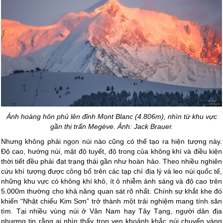
Ánh hoàng hôn phủ lên đỉnh Mont Blanc (4.806m), nhìn từ khu vực
gần thị trấn Megève. Ảnh: Jack Brauer.
Nhưng không phải ngọn núi nào cũng có thể tạo ra hiện tượng này.
Độ cao, hướng núi, mật độ tuyết, độ trong của không khí và điều kiện
thời tiết đều phải đạt trạng thái gần như hoàn hảo. Theo nhiều nghiên
cứu khí tượng được công bố trên các tạp chí địa lý và leo núi quốc tế,
những khu vực có không khí khô, ít ô nhiễm ánh sáng và độ cao trên
5.000m thường cho khả năng quan sát rõ nhất. Chính sự khắt khe đó
khiến “Nhật chiếu Kim Sơn” trở thành một trải nghiệm mang tính săn
tìm. Tại nhiều vùng núi ở Vân Nam hay Tây Tạng, người dân địa
phương tin rằng ai nhìn thấy trọn vẹn khoảnh khắc núi chuyển vàng