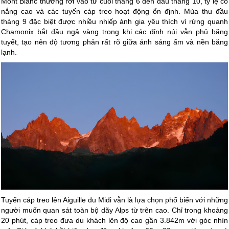
Mont Blanc thường rơi vào từ cuối tháng 6 đến đầu tháng 10, tỷ lệ có
nắng cao và các tuyến cáp treo hoạt động ổn định. Mùa thu đầu
tháng 9 đặc biệt được nhiều nhiếp ảnh gia yêu thích vì rừng quanh
Chamonix bắt đầu ngả vàng trong khi các đỉnh núi vẫn phủ băng
tuyết, tạo nên độ tương phản rất rõ giữa ánh sáng ấm và nền băng
lạnh.
Tuyến cáp treo lên Aiguille du Midi vẫn là lựa chọn phổ biến với những
người muốn quan sát toàn bộ dãy Alps từ trên cao. Chỉ trong khoảng
20 phút, cáp treo đưa du khách lên độ cao gần 3.842m với góc nhìn