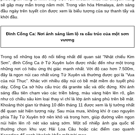
sẽ gặp may mắn trong năm mới. Trong văn hóa Himalaya, ánh sáng
đầu ngày trên tuyết còn được xem là biểu tượng của sự thanh tẩy và
khởi đầu.
Đỉnh Cống Ca: Nơi ánh sáng làm lộ ra cấu trúc của một sơn
vương
Trong số những tọa độ nổi tiếng nhất để quan sát “Nhật chiếu Kim
Sơn”, đỉnh Cống Ca ở Tứ Xuyên luôn được nhắc đến như một trong
những nơi có hiệu ứng thị giác mạnh nhất. Với độ cao hơn 7.500m,
đây là ngọn núi cao nhất vùng Tứ Xuyên và thường được gọi là “Vua
của núi Thục”. Khác với nhiều dãy núi có bề mặt mềm do tuyết phủ
dày, Cống Ca sở hữu cấu trúc đá granite sắc và dốc đứng. Khi ánh
sáng đầu tiên chạm vào các triền băng, màu vàng hiện lên rõ, gần
như có chiều sâu kim loại thay vì chỉ là lớp ánh sáng phủ trên bề mặt.
Khoảng thời gian từ tháng 10 đến tháng 11 được xem là lý tưởng nhất
để quan sát hiện tượng này. Sau mùa mưa, không khí ở cao nguyên
phía Tây Tứ Xuyên trở nên khô và trong hơn, giúp đường viền ngọn
núi hiện lên rõ nét vào sáng sớm. Một số nhiếp ảnh gia quốc tế
thường chọn khu vực Hải Loa Câu hoặc các điểm cao quanh
Kangding để canh khoảnh khắc mặt trời mọc.