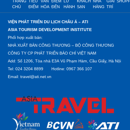
TRANG
TIÊU
VĂN
ĐIỂM
LỮ
KHÁCH
NHÀ
GIẢI
SHOPP
CHỦ
ĐIỂM
HÓA
ĐẾN
HÀNH
SẠN
HÀNG
TRÍ
VIỆN PHÁT TRIỂN DU LỊCH CHÂU Á – ATI
ASIA TOURISM DEVELOPMENT INSTITUTE
Phối hợp xuất bản:
NHÀ XUẤT BẢN CÔNG THƯƠNG – BỘ CÔNG THƯƠNG
CÔNG TY CP PHÁT TRIỂN BÁO CHÍ VIỆT NAM
Add: Số 1206, Tòa nhà E3A Vũ Phạm Hàm, Cầu Giấy, Hà Nội
Tel: 024 3204 8899 Hotline: 0967 366 107
Email: travel@ati.net.vn