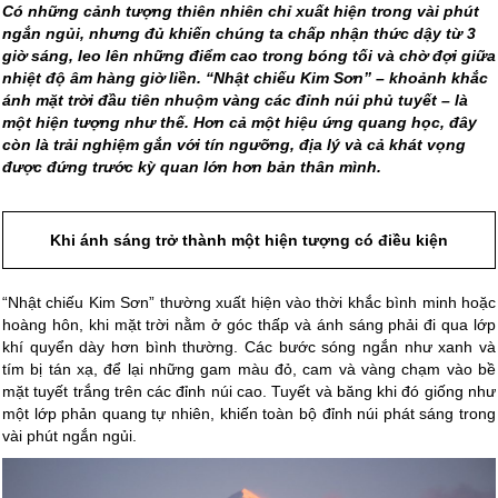
Có những cảnh tượng thiên nhiên chỉ xuất hiện trong vài phút
ngắn ngủi, nhưng đủ khiến chúng ta chấp nhận thức dậy từ 3
giờ sáng, leo lên những điểm cao trong bóng tối và chờ đợi giữa
nhiệt độ âm hàng giờ liền. “Nhật chiếu Kim Sơn” – khoảnh khắc
ánh mặt trời đầu tiên nhuộm vàng các đỉnh núi phủ tuyết – là
một hiện tượng như thế. Hơn cả một hiệu ứng quang học, đây
còn là trải nghiệm gắn với tín ngưỡng, địa lý và cả khát vọng
được đứng trước kỳ quan lớn hơn bản thân mình.
Khi ánh sáng trở thành một hiện tượng có điều kiện
“Nhật chiếu Kim Sơn” thường xuất hiện vào thời khắc bình minh hoặc
hoàng hôn, khi mặt trời nằm ở góc thấp và ánh sáng phải đi qua lớp
khí quyển dày hơn bình thường. Các bước sóng ngắn như xanh và
tím bị tán xạ, để lại những gam màu đỏ, cam và vàng chạm vào bề
mặt tuyết trắng trên các đỉnh núi cao. Tuyết và băng khi đó giống như
một lớp phản quang tự nhiên, khiến toàn bộ đỉnh núi phát sáng trong
vài phút ngắn ngủi.