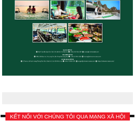
KẾT NỐI VỚI CHÚNG TÔI QUA MẠNG XÃ HỘI