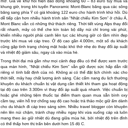
mở. Giá vé khứ hồi hiện dao động khoảng 60 – 83 euro tùy mùa và
khung giờ, trong khi tuyến Panoramic Mont-Blanc băng qua các sông
băng sang phía Ý có giá khoảng 122 euro cho hành trình khứ hồi. Dù
dễ tiếp cận hơn nhiều hành trình săn “Nhật chiếu Kim Sơn” ở châu Á,
Mont Blanc vẫn có những thử thách riêng. Thời tiết vùng Alps thay đổi
rất nhanh, mây có thể che kín toàn bộ dãy núi chỉ trong vài phút,
khiến nhiều người phải canh liên tục các khung giờ có tầm nhìn đẹp
trước khi mua vé cáp treo. Ở độ cao gần 4.000m, một số du khách
cũng gặp tình trạng chóng mặt hoặc khó thở nhẹ do thay đổi áp suất
và nhiệt độ giảm sâu, ngay cả vào mùa hè.
Trong thời đại mà gần như mọi cảnh đẹp đều có thể được xem trước
qua màn hình, “Nhật chiếu Kim Sơn” vẫn giữ được sức hấp dẫn rất
riêng vì tính bất định của nó. Không ai có thể đặt lịch chính xác cho
thời tiết, mây hay chất lượng ánh sáng. Các cẩm nang du lịch thường
khuyên du khách chuẩn bị vật dụng cần thiết khi tham gia hoạt động
tại độ cao trên 3.300m vì thay đổi áp suất quá nhanh. Việc chuẩn bị
hoặc ghé những tiệm thuốc tại điểm tham quan mua sẵn bình oxy
cầm tay, viên hỗ trợ chống say độ cao hoặc trà thảo mộc giữ ấm dành
cho du khách đi cáp treo sáng sớm. Nhiều travel blogger còn khuyên
nên lên núi chậm, tránh chạy nhiều ngay khi vừa xuống cáp và luôn
mang theo áo giữ nhiệt dù đang giữa mùa hè, bởi nhiệt độ trên đỉnh
có thể thấp hơn thị trấn bên dưới hơn 15 độ C.