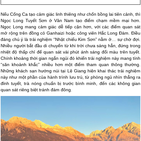
Nếu Cống Ca tạo cảm giác linh thiêng như chốn bồng lai tiên cảnh, thì
Ngọc Long Tuyết Sơn ở Vân Nam tạo điểm chạm mềm mại hơn.
Ngọc Long mang cảm giác dễ tiếp cận hơn, với các điểm quan sát
mở rộng trên đồng cỏ Ganhaizi hoặc công viên Hắc Long Đàm. Điều
đáng chú ý là trải nghiệm “Nhật chiếu Kim Sơn” nằm ở… sự chờ đợi.
Nhiều người bắt đầu di chuyển từ khi trời chưa sáng hẳn, đứng trong
nhiệt độ thấp chỉ để quan sát vài phút ánh sáng đổi màu trên tuyết.
Chính khoảng thời gian ngắn ngủi đó khiến trải nghiệm này mang tính
“săn khoảnh khắc” nhiều hơn một điểm tham quan thông thường.
Những khách sạn hướng núi tại Lệ Giang hiện khai thác trải nghiệm
này như một phần của hành trình lưu trú, từ phòng ngủ nhìn thẳng ra
đỉnh tuyết, trà nóng chuẩn bị trước bình minh, đến các không gian
quan sát riêng biệt tránh đám đông.