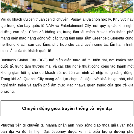
Với du khách ưu tiên thuận tiện di chuyển, Pasay là lựa chọn hợp lý. Khu vực này
tập trung sân bay quốc tế NAIA và Entertainment City, nơi quy tụ các khu nghỉ
dưỡng cao cấp. Cách đó không xa, trung tâm tài chính Makati của thành phố
mang diện mạo năng động với các trung tâm mua sắm Greenbelt, Glorietta cùng
hệ thống khách sạn cao tầng, phù hợp cho cả chuyến công tác lẫn hành trình
mua sắm của du khách quốc tế.
Bonifacio Global City (BGC) thể hiện diện mạo đô thị hiện đại, nơi khách sạn
quốc tế, trung tâm thương mại và các khu nghệ thuật công cộng tạo thành một
không gian hội tụ cho du khách trẻ, ưu tiên an ninh và nhịp sống năng động.
Trong khi đó, Quezon City mang đến lựa chọn tiết kiệm, với khách sạn nhỏ, nhà
nghỉ thân thiện và tuyến phố ẩm thực Maginhawa quen thuộc của giới trẻ địa
phương.
Chuyển động giữa truyền thống và hiện đại
Phương tiện di chuyển tại Manila phản ánh nhịp sống giao thoa giữa văn hóa
bản địa và đô thị hiện đại. Jeepney được xem là biểu tượng đường phố