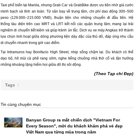
Taxi phổ biến tại Manila, nhưng Grab Car và GrabBike được ưu tiên nhờ giá cước
minh bạch và tính an toàn. Từ sân bay về trung tâm, chi phí dao động 300–500
peso (129.000–215.000 VNĐ), thuận tiện cho những chuyến đi đầu tiên. Hệ
thống tàu điện trên cao MRT và LRT kết nối các quận trung tâm, mang lại trải
nghiệm di chuyển tiết kiệm và giúp tránh ùn tắc. Dịch vụ xe máy Angkas trở thành
lựa chọn linh hoạt giữa dòng phương tiện dày đặc của thủ đô, đáp ứng nhu cầu
di chuyển nhanh trong giờ cao điểm.
Tại Intramuros hay Bonifacio High Street, nhịp sống chậm lại. Du khách có thể
dạo bộ, hít mùi cà phê rang sớm, nghe tiếng chuông nhà thờ cổ và tận hưởng
những khoảng lặng hiếm hoi giữa đô thị sôi động.
(Theo Tạp chí Đẹp)
Tags
Tin cùng chuyên mục
Banyan Group ra mắt chiến dịch "Vietnam For
Every Season", mời du khách khám phá vẻ đẹp
Việt Nam qua từng mùa trong năm