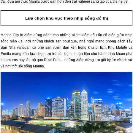
đại, đưa ẩm thực Manila bước gần hơn đến trải nghiệm sáng tạo của thế hệ trẻ.
Lựa chọn khu vực theo nhịp sống đô thị
Manila City là điểm dừng dành cho những ai tìm kiếm dấu ấn cổ điển giữa nhịp
sống hiện đại, nơi những khách sạn boutique, nhà nghỉ mang phong cách Tây
Ban Nha và quán cà phê sân vườn đan xen trong khu di tích. Khu Malate và
Ermita mang đến lựa chọn lưu trú tiết kiệm, thuận tiện cho hành trình khám phá
Intramuros hay tản bộ qua Rizal Park – những điểm dừng lưu giữ ký ức về lịch sử
và hơi thở đời sống Manila.