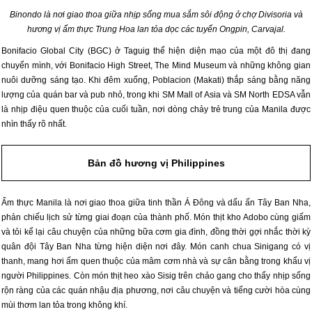
Binondo là nơi giao thoa giữa nhịp sống mua sắm sôi động ở chợ Divisoria và
hương vị ẩm thực Trung Hoa lan tỏa dọc các tuyến Ongpin, Carvajal.
Bonifacio Global City (BGC) ở Taguig thể hiện diện mạo của một đô thị đang
chuyển mình, với Bonifacio High Street, The Mind Museum và những không gian
nuôi dưỡng sáng tạo. Khi đêm xuống, Poblacion (Makati) thắp sáng bằng năng
lượng của quán bar và pub nhỏ, trong khi SM Mall of Asia và SM North EDSA vẫn
là nhịp điệu quen thuộc của cuối tuần, nơi dòng chảy trẻ trung của Manila được
nhìn thấy rõ nhất.
Bản đồ hương vị Philippines
Ẩm thực Manila là nơi giao thoa giữa tinh thần Á Đông và dấu ấn Tây Ban Nha,
phản chiếu lịch sử từng giai đoạn của thành phố. Món thịt kho Adobo cùng giấm
và tỏi kể lại câu chuyện của những bữa cơm gia đình, đồng thời gợi nhắc thời kỳ
quân đội Tây Ban Nha từng hiện diện nơi đây. Món canh chua Sinigang có vị
thanh, mang hơi ấm quen thuộc của mâm cơm nhà và sự cân bằng trong khẩu vị
người Philippines. Còn món thịt heo xào Sisig trên chảo gang cho thấy nhịp sống
rộn ràng của các quán nhậu địa phương, nơi câu chuyện và tiếng cười hòa cùng
mùi thơm lan tỏa trong không khí.