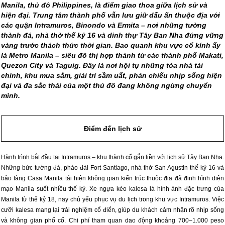
Manila, thủ đô Philippines, là điểm giao thoa giữa lịch sử và
hiện đại. Trung tâm thành phố vẫn lưu giữ dấu ấn thuộc địa với
các quận Intramuros, Binondo và Ermita – nơi những tường
thành đá, nhà thờ thế kỷ 16 và dinh thự Tây Ban Nha đứng vững
vàng trước thách thức thời gian. Bao quanh khu vực cổ kính ấy
là Metro Manila – siêu đô thị hợp thành từ các thành phố Makati,
Quezon City và Taguig. Đây là nơi hội tụ những tòa nhà tài
chính, khu mua sắm, giải trí sầm uất, phản chiếu nhịp sống hiện
đại và đa sắc thái của một thủ đô đang không ngừng chuyển
mình.
Điểm đến lịch sử
Hành trình bắt đầu tại Intramuros – khu thành cổ gắn liền với lịch sử Tây Ban Nha.
Những bức tường đá, pháo đài Fort Santiago, nhà thờ San Agustin thế kỷ 16 và
bảo tàng Casa Manila tái hiện không gian kiến trúc thuộc địa đã định hình diện
mạo Manila suốt nhiều thế kỷ. Xe ngựa kéo kalesa là hình ảnh đặc trưng của
Manila từ thế kỷ 18, nay chủ yếu phục vụ du lịch trong khu vực Intramuros. Việc
cưỡi kalesa mang lại trải nghiệm cổ điển, giúp du khách cảm nhận rõ nhịp sống
và không gian phố cổ. Chi phí tham quan dao động khoảng 700–1.000 peso