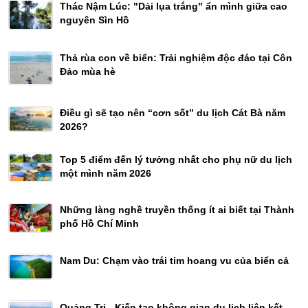
Thác Nậm Lúc: "Dải lụa trắng" ẩn mình giữa cao
nguyên Sìn Hồ
Thả rùa con về biển: Trải nghiệm độc đáo tại Côn
Đảo mùa hè
Điều gì sẽ tạo nên “cơn sốt” du lịch Cát Bà năm
2026?
Top 5 điểm đến lý tưởng nhất cho phụ nữ du lịch
một mình năm 2026
Những làng nghề truyền thống ít ai biết tại Thành
phố Hồ Chí Minh
Nam Du: Chạm vào trái tim hoang vu của biển cả
Quảng Trị - Kiến tạo không gian du lịch liên kết,