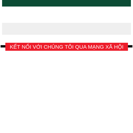
KẾT NỐI VỚI CHÚNG TÔI QUA MẠNG XÃ HỘI