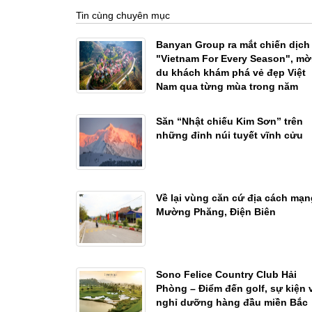
Tin cùng chuyên mục
Banyan Group ra mắt chiến dịch
"Vietnam For Every Season", mờ
du khách khám phá vẻ đẹp Việt
Nam qua từng mùa trong năm
Săn “Nhật chiếu Kim Sơn” trên
những đỉnh núi tuyết vĩnh cửu
Về lại vùng căn cứ địa cách mạn
Mường Phăng, Điện Biên
Sono Felice Country Club Hải
Phòng – Điểm đến golf, sự kiện 
nghỉ dưỡng hàng đầu miền Bắc