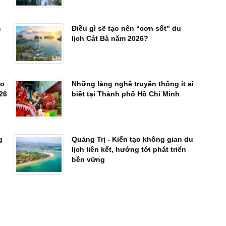
m
Điều gì sẽ tạo nên “cơn sốt” du
lịch Cát Bà năm 2026?
ho
Những làng nghề truyền thống ít ai
26
biết tại Thành phố Hồ Chí Minh
g
Quảng Trị - Kiến tạo không gian du
lịch liên kết, hướng tới phát triển
bền vững