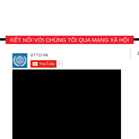
KẾT NỐI VỚI CHÚNG TÔI QUA MẠNG XÃ HỘI