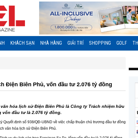
NH
KHÁCH SẠN
NHÀ HÀNG
GIẢI TRÍ
SHOPPING
GOLF
TH
ch Điện Biên Phủ, vốn đầu tư 2.076 tỷ đồng
h văn hóa lịch sử Điện Biên Phủ là Công ty Trách nhiệm hữu
 vốn đầu tư là 2.076 tỷ đồng.
ký Quyết định số 938/QĐ-UBND về việc chấp thuận chủ trương đầu tư đồng
ịch văn hóa lịch sử Điện Biên Phủ.