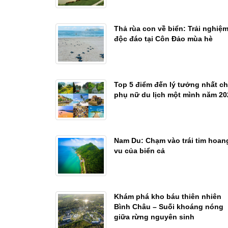
Thả rùa con về biển: Trải nghiệ
độc đáo tại Côn Đảo mùa hè
Top 5 điểm đến lý tưởng nhất c
phụ nữ du lịch một mình năm 20
Nam Du: Chạm vào trái tim hoan
vu của biển cả
Khám phá kho báu thiên nhiên
Bình Châu – Suối khoáng nóng
giữa rừng nguyên sinh