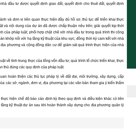
nhà đầu tư được quyết định giao đất, quyết định cho thuê đất, quyết định
nh và đơn vị liên quan thực hiện đầy đủ hồ sơ, thủ tục để triển khai thực
ật và nội dung của dự án đã được chấp thuận nêu trên; giải quyết kịp thời
h của pháp luật; phối hợp chặt chẽ với nhà đầu tư trong quá trình thi công
án khớp nối với hạ tầng kỹ thuật của khu vực; đồng thời ký cam kết với nhà
n địa phương và cộng đồng dân cư để giám sát quá trình thực hiện của nhà
t về tính trung thực của tổng vốn đầu tư; quá trình tổ chức triển khai, thực
ân thủ đúng các quy định của pháp luật.
uan hoàn thiện các thủ tục pháp lý về đất đai, môi trường, xây dựng, cấp
ủa các sở, ngành, đơn vị, địa phương tại các văn bản tham gia ý kiến thẩm
 thực hiện chế độ báo cáo định kỳ theo quy định và điều kiện khác có liên
ạ tầng kỹ thuật dự án sau khi hoàn thành xây dựng cho địa phương quản lý