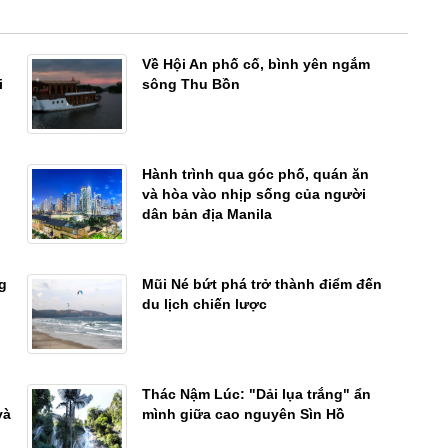
Về Hội An phố cố, bình yên ngắm
i
sông Thu Bồn
Hành trình qua góc phố, quán ăn
và hòa vào nhịp sống của người
dân bản địa Manila
g
Mũi Né bứt phá trở thành điểm đến
du lịch chiến lược
Thác Nậm Lúc: "Dải lụa trắng" ẩn
và
mình giữa cao nguyên Sìn Hồ