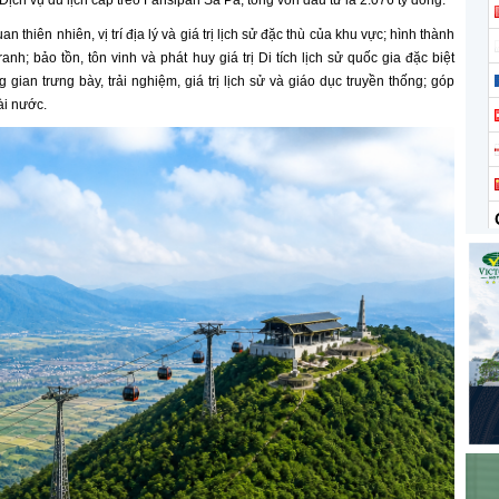
ch vụ du lịch cáp treo Fansipan Sa Pa, tổng vốn đầu tư là 2.076 tỷ đồng.
 thiên nhiên, vị trí địa lý và giá trị lịch sử đặc thù của khu vực; hình thành
h; bảo tồn, tôn vinh và phát huy giá trị Di tích lịch sử quốc gia đặc biệt
ian trưng bày, trải nghiệm, giá trị lịch sử và giáo dục truyền thống; góp
ài nước.