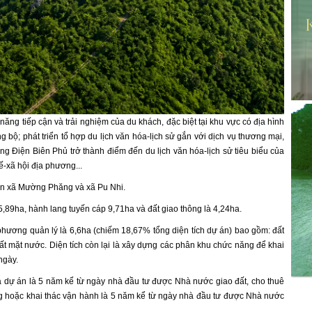
năng tiếp cận và trải nghiệm của du khách, đặc biệt tại khu vực có địa hình
g bộ; phát triển tổ hợp du lịch văn hóa-lịch sử gắn với dịch vụ thương mại,
ng Điện Biên Phủ trở thành điểm đến du lịch văn hóa-lịch sử tiêu biểu của
ế-xã hội địa phương...
bàn xã Mường Phăng và xã Pu Nhi.
5,89ha, hành lang tuyến cáp 9,71ha và đất giao thông là 4,24ha.
 phương quản lý là 6,6ha (chiếm 18,67% tổng diện tích dự án) bao gồm: đất
đất mặt nước. Diện tích còn lại là xây dựng các phân khu chức năng để khai
ngày.
ủa dự án là 5 năm kể từ ngày nhà đầu tư được Nhà nước giao đất, cho thuê
ng hoặc khai thác vận hành là 5 năm kể từ ngày nhà đầu tư được Nhà nước