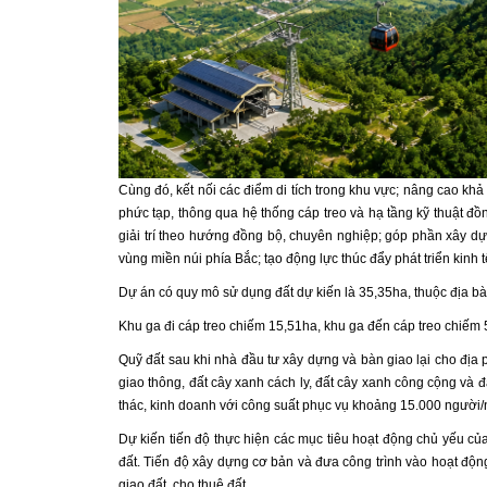
Cùng đó, kết nối các điểm di tích trong khu vực; nâng cao khả 
phức tạp, thông qua hệ thống cáp treo và hạ tầng kỹ thuật đồn
giải trí theo hướng đồng bộ, chuyên nghiệp; góp phần xây dự
vùng miền núi phía Bắc; tạo động lực thúc đẩy phát triển kinh t
Dự án có quy mô sử dụng đất dự kiến là 35,35ha, thuộc địa 
Khu ga đi cáp treo chiếm 15,51ha, khu ga đến cáp treo chiếm 
Quỹ đất sau khi nhà đầu tư xây dựng và bàn giao lại cho địa
giao thông, đất cây xanh cách ly, đất cây xanh công cộng và 
thác, kinh doanh với công suất phục vụ khoảng 15.000 người/
Dự kiến tiến độ thực hiện các mục tiêu hoạt động chủ yếu c
đất. Tiến độ xây dựng cơ bản và đưa công trình vào hoạt độ
giao đất, cho thuê đất.