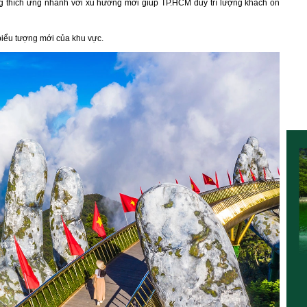
g thích ứng nhanh với xu hướng mới giúp TP.HCM duy trì lượng khách ổn
biểu tượng mới của khu vực.