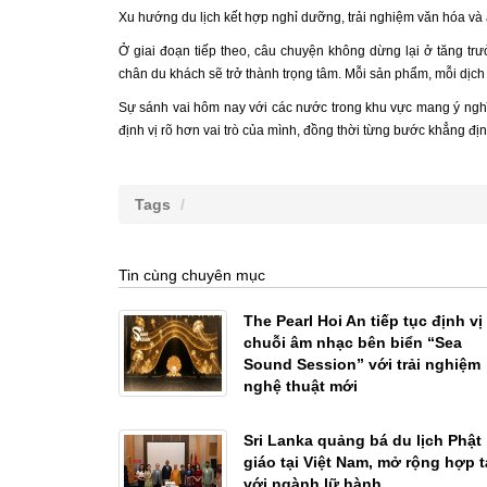
Xu hướng du lịch kết hợp nghỉ dưỡng, trải nghiệm văn hóa và
Ở giai đoạn tiếp theo, câu chuyện không dừng lại ở tăng trư
chân du khách sẽ trở thành trọng tâm. Mỗi sản phẩm, mỗi dịc
Sự sánh vai hôm nay với các nước trong khu vực mang ý nghĩa
định vị rõ hơn vai trò của mình, đồng thời từng bước khẳng định
Tags
Tin cùng chuyên mục
The Pearl Hoi An tiếp tục định vị
chuỗi âm nhạc bên biển “Sea
Sound Session” với trải nghiệm
nghệ thuật mới
Sri Lanka quảng bá du lịch Phật
giáo tại Việt Nam, mở rộng hợp t
với ngành lữ hành