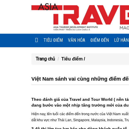
TIÊU ĐIỂM
VĂN HÓA
ĐIỂM ĐẾN
LỮ HÀ
Trang chủ
Tiêu điểm /
Việt Nam sánh vai cùng những điểm đế
Theo đánh giá của Travel and Tour World ( nền t
đang bước vào một nhịp tăng trưởng mới của du 
Hiện nay, tên tuổi các điểm đến trong nước của Việt Nam xuấ
dắt khu vực như Thái Lan, Singapore, Malaysia, Indonesia, T
3 đô thị lớn tạo lực kéo cho dòng khách quốc tế