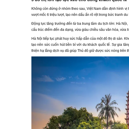
Không còn đứng ở nhóm theo sau, Việt Nam dần định hình vị 
vượt mốc 6 triệu lượt, tạo nên dấu ấn rõ rệt trong bức tranh du 
Động lực tăng trưởng đến từ ba trung tâm du lịch lớn: Hà Nội
cấu trúc điểm đến đa dạng, vừa giàu chiều sâu văn hóa, vừa lin
Hà Nội tiếp tục phát huy sức hấp dẫn của một đô thị di sản. K
tạo nên sức cuốn hút bền bỉ với du khách quốc tế. Sự gia tă
thiện hạ tầng dịch vụ đã giúp Thủ đô giữ được sức nóng trên th