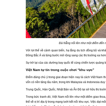
Đà Nẵng nổi lên như một điểm đến n
Với lợi thế về cảnh quan biển, hạ tầng du lịch đồng bộ và k
Đông Bắc Á và từng bước mở rộng sang các thị trường xa hơn
Sự trở lại của các đường bay quốc tế cùng chiến lược quảng b
Việt Nam tự tin trong cuộc chơi “khu vực”
Điểm đáng chú ý trong giai đoạn hiện nay là cách Việt Nam t
vốn có nền tảng lâu năm, trong khi Malaysia và Indonesia duy t
Trung Quốc, Hàn Quốc, Nhật Bản và Ấn Độ lại sở hữu thị trườn
Trong bức tranh đó, Việt Nam nổi lên như một điểm giao thoa,
thế về vị trí địa lý trong mạng lưới kết nối khu vực. Việc đạt 