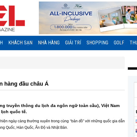
NH
KHÁCH SẠN
NHÀ HÀNG
GIẢI TRÍ
SHOPPING
GOLF
TH
n hàng đầu châu Á
ảng truyền thông du lịch đa ngôn ngữ toàn cầu), Việt Nam
lịch quốc tế.
t hiện ngày càng thường xuyên trong cùng “bản đồ” với những quốc gia dẫn
rung Quốc, Hàn Quốc, Ấn Độ và Nhật Bản.