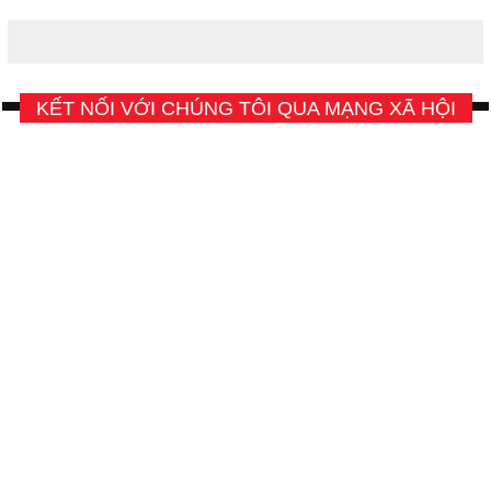
KẾT NỐI VỚI CHÚNG TÔI QUA MẠNG XÃ HỘI