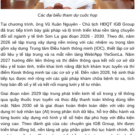
Các đại biểu tham dự cuộc họp
Tại chương trình, ông Vũ Xuân Nguyên - Chủ tịch HĐQT IGB Group
đã trực tiếp trình bày giải pháp và lộ trình triển khai nền tảng chuyển
đổi số ngành y tế tỉnh Sơn La giai đoạn 2026 - 2030. Theo đó, năm
2026 sẽ tập trung xây dựng nền móng với các nhiệm vụ trọng tâm
gồm xây dựng Trung tâm Điều hành thông minh (IOC), thiết lập cơ sở
dữ liệu y tế tập trung và ra mắt nền tảng Web/App YteSonLa. Năm
2027 hướng đến liên thông và thí điểm thông qua kết nối cơ sở dữ
liệu y tế toàn tỉnh, triển khai tính năng đặt lịch khám trực tuyến và thí
điểm Kiosk thông minh tại các cơ sở y tế. Đến năm 2028, hệ sinh thái
tiếp tục được mở rộng với các giải pháp khám chữa bệnh từ xa, tích
hợp bản đồ số y tế và kết nối mạng lưới y tế tư nhân.
Giai đoạn năm 2029 tập trung phát triển kinh tế số trong y tế thông
qua quầy thuốc trực tuyến và thúc đẩy thanh toán không dùng tiền
mặt. Năm 2030 sẽ là giai đoạn hoàn thiện toàn diện với việc ứng
dụng trí tuệ nhân tạo (AI) trong phân tích dữ liệu, hỗ trợ điều hành và
từng bước xây dựng mô hình y tế số hiện đại phù hợp với điều kiện
vùng cao. Theo đánh giá của các chuyên gia IGB Group, khi được
triển khai đồng bộ, nền tảng sẽ góp phần giảm thủ tục hành chính, tối