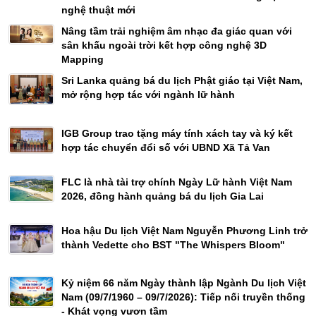
nghệ thuật mới
Nâng tầm trải nghiệm âm nhạc đa giác quan với
sân khấu ngoài trời kết hợp công nghệ 3D
Mapping
Sri Lanka quảng bá du lịch Phật giáo tại Việt Nam,
mở rộng hợp tác với ngành lữ hành
IGB Group trao tặng máy tính xách tay và ký kết
hợp tác chuyển đổi số với UBND Xã Tả Van
FLC là nhà tài trợ chính Ngày Lữ hành Việt Nam
2026, đồng hành quảng bá du lịch Gia Lai
Hoa hậu Du lịch Việt Nam Nguyễn Phương Linh trở
thành Vedette cho BST "The Whispers Bloom"
Kỷ niệm 66 năm Ngày thành lập Ngành Du lịch Việt
Nam (09/7/1960 – 09/7/2026): Tiếp nối truyền thống
- Khát vọng vươn tầm