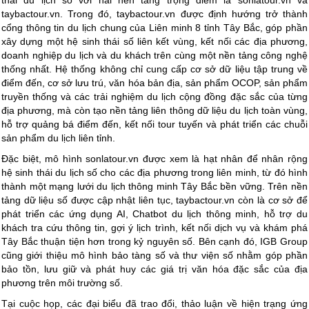
taybactour.vn. Trong đó, taybactour.vn được định hướng trở thành
cổng thông tin du lịch chung của Liên minh 8 tỉnh Tây Bắc, góp phần
xây dựng một hệ sinh thái số liên kết vùng, kết nối các địa phương,
doanh nghiệp du lịch và du khách trên cùng một nền tảng công nghệ
thống nhất. Hệ thống không chỉ cung cấp cơ sở dữ liệu tập trung về
điểm đến, cơ sở lưu trú, văn hóa bản địa, sản phẩm OCOP, sản phẩm
truyền thống và các trải nghiệm du lịch cộng đồng đặc sắc của từng
địa phương, mà còn tạo nền tảng liên thông dữ liệu du lịch toàn vùng,
hỗ trợ quảng bá điểm đến, kết nối tour tuyến và phát triển các chuỗi
sản phẩm du lịch liên tỉnh.
Đặc biệt, mô hình sonlatour.vn được xem là hạt nhân để nhân rộng
hệ sinh thái du lịch số cho các địa phương trong liên minh, từ đó hình
thành một mạng lưới du lịch thông minh Tây Bắc bền vững. Trên nền
tảng dữ liệu số được cập nhật liên tục, taybactour.vn còn là cơ sở để
phát triển các ứng dụng AI, Chatbot du lịch thông minh, hỗ trợ du
khách tra cứu thông tin, gợi ý lịch trình, kết nối dịch vụ và khám phá
Tây Bắc thuận tiện hơn trong kỷ nguyên số. Bên cạnh đó, IGB Group
cũng giới thiệu mô hình bảo tàng số và thư viện số nhằm góp phần
bảo tồn, lưu giữ và phát huy các giá trị văn hóa đặc sắc của địa
phương trên môi trường số.
Tại cuộc họp, các đại biểu đã trao đổi, thảo luận về hiện trạng ứng