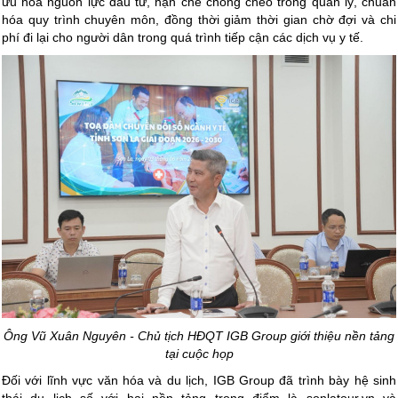
ưu hóa nguồn lực đầu tư, hạn chế chồng chéo trong quản lý, chuẩn
hóa quy trình chuyên môn, đồng thời giảm thời gian chờ đợi và chi
phí đi lại cho người dân trong quá trình tiếp cận các dịch vụ y tế.
Ông Vũ Xuân Nguyên - Chủ tịch HĐQT IGB Group giới thiệu nền tảng
tại cuộc họp
Đối với lĩnh vực văn hóa và du lịch, IGB Group đã trình bày hệ sinh
thái du lịch số với hai nền tảng trọng điểm là sonlatour.vn và