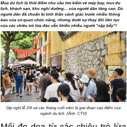
Mùa du lịch là thời điểm nhu cầu tìm kiếm vé máy bay, tour du
lịch, khách sạn, khu nghỉ dưỡng… của người dân tăng cao. Dù
người dân đã chuẩn bị tinh thần cảnh giác trước nhiều thông
báo của cơ quan chức năng, nhưng dưới sự thay đổi liên tục
của các chiêu trò lừa đảo vẫn khiến nhiều người “sập bẫy”!
Dịp nghỉ lễ 2/9 và các tháng cuối năm là giai đoạn cao điểm của
ngành du lịch. (Ảnh: CTV)
Mối đe dọa từ các chiêu trò lừa