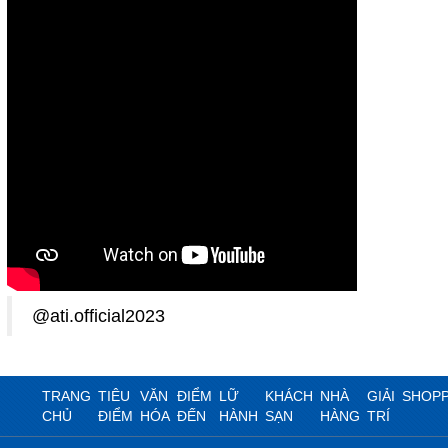
@ati.official2023
TRANG
TIÊU
VĂN
ĐIỂM
LỮ
KHÁCH
NHÀ
GIẢI
SHOPP
CHỦ
ĐIỂM
HÓA
ĐẾN
HÀNH
SẠN
HÀNG
TRÍ