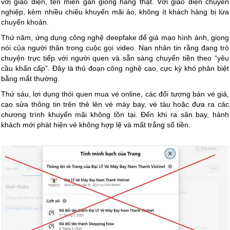
với giao diện, tên miền gần giống hãng thật. Với giao diện chuyên
nghiệp, kèm nhiều chiêu khuyến mãi ảo, không ít khách hàng bị lừa
chuyển khoản.
Thứ năm, ứng dụng công nghệ deepfake để giả mạo hình ảnh, giọng
nói của người thân trong cuộc gọi video. Nạn nhân tin rằng đang trò
chuyện trực tiếp với người quen và sẵn sàng chuyển tiền theo “yêu
cầu khẩn cấp”. Đây là thủ đoạn công nghệ cao, cực kỳ khó phân biệt
bằng mắt thường.
Thứ sáu, lợi dụng thói quen mua vé online, các đối tượng bán vé giả,
cạo sửa thông tin trên thẻ lên vé máy bay, vé tàu hoặc đưa ra các
chương trình khuyến mãi không tồn tại. Đến khi ra sân bay, hành
khách mới phát hiện vé không hợp lệ và mất trắng số tiền.