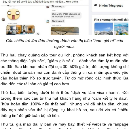
Các chiêu trò lừa đảo thường đánh vào thị hiếu “ham giá rẻ” của
người mua.
Thứ hai, chạy quảng cáo tour du lịch, phòng khách sạn kết hợp với
các thông điệp “giá sốc”, “giảm giá sâu”... đánh vào tâm lý muốn săn
ưu đãi. Sau khi nạn nhân đặt cọc 30–50% giá trị, đối tượng không chỉ
chiếm đoạt tài sản mà còn đánh cắp thông tin cá nhân qua việc yêu
cầu hoàn thiện hồ sơ trực tuyến. Từ đó mở rộng các hình thức lừa
đảo đến các tài sản có giá trị cao hơn.
Thứ ba, biến tướng dưới hình thức “dịch vụ làm visa nhanh”. Đối
tượng thêm các câu từ thu hút khách hàng như “cam kết tỷ lệ đậu”,
“hứa hoàn tiền 100% nếu thất bại”. Nhưng khi đã nhận tiền, chúng
đẩy nạn nhân vào thế bị động: tự khai hồ sơ, sau đó vin cớ “thiếu
thông tin” để giữ toàn bộ số tiền.
Thứ tư, giả mạo đại lý bán vé máy bay, thiết kế website và fanpage