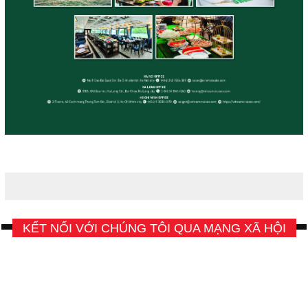
KẾT NỐI VỚI CHÚNG TÔI QUA MẠNG XÃ HỘI