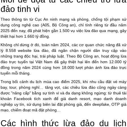
đảo tinh vi
Theo thông tin từ Cục An ninh mạng và phòng, chống tội phạm sử
dụng công nghệ cao (A05, Bộ Công an), chỉ tính riêng từ đầu năm
2025 đến nay, đã phát hiện gần 1.500 vụ việc lừa đảo qua mạng, gây
thiệt hại hơn 1.660 tỷ đồng.
Không chỉ dừng ở đó, toàn năm 2024, các cơ quan chức năng đã xử
lý 8.558 website lừa đảo, đã ngăn chặn người dân truy cập vào
những trang độc hại, trái pháp luật. Theo Bộ Công an, hoạt động lừa
đảo trực tuyến tại Việt Nam đã gây thiệt hại lên đến hơn 12.000 tỷ
đồng trong năm 2024 cùng hơn 18.000 lượt phản ánh lừa đảo trực
tuyến mỗi tháng.
Trong bối cảnh du lịch mùa cao điểm 2025, khi nhu cầu đặt vé máy
bay, tour, phòng nghỉ… tăng vọt, các chiêu lừa đảo cũng ngày càng
được "nâng cấp" bằng sự tinh vi và đa dạng không ngừng: từ thuê tài
khoản Facebook tích xanh để giả danh resort, mạo danh doanh
nghiệp uy tín, sử dụng biên lai đặt phòng giả, đến deepfake, OTP giả
mạo, chiếm đoạt mã đặt phòng…
Các hình thức lừa đảo du lịch