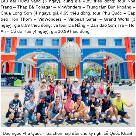
Lâu đài Rượu vang (3 ngày), cùng giá 4,89 triệu đồng; tour Nha
Trang – Tháp Bà Ponagar – VinWonders – Trung tâm Bùn khoáng –
Chùa Long Sơn (4 ngày), giá 4,69 triệu đồng, tour Phú Quốc – Cáp
treo Hòn Thơm – VinWonders – Vinpearl Safari – Grand World (3
ngày), giá 8,59 triệu đồng; và tour Đà Nẵng – Bán đảo Sơn Trà – Hội
An – Cố đô Huế (4 ngày), giá 10,99 triệu đồng.
Đảo ngọc Phú Quốc - lựa chọn hấp dẫn cho kỳ nghỉ Lễ Quốc Khánh