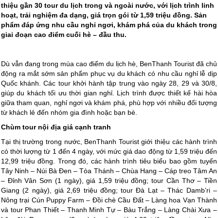
thiệu gần 30 tour du lịch trong và ngoài nước, với lịch trình linh
hoạt, trải nghiệm đa dạng, giá trọn gói từ 1,59 triệu đồng. Sản
phẩm đáp ứng nhu cầu nghỉ ngơi, khám phá của du khách trong
giai đoạn cao điểm cuối hè – đầu thu.
Dù vẫn đang trong mùa cao điểm du lịch hè, BenThanh Tourist đã chủ
động ra mắt sớm sản phẩm phục vụ du khách có nhu cầu nghỉ lễ dịp
Quốc khánh. Các tour khởi hành tập trung vào ngày 28, 29 và 30/8,
giúp du khách tối ưu thời gian nghỉ. Lịch trình được thiết kế hài hòa
giữa tham quan, nghỉ ngơi và khám phá, phù hợp với nhiều đối tượng
từ khách lẻ đến nhóm gia đình hoặc bạn bè.
Chùm tour nội địa giá cạnh tranh
Tại thị trường trong nước, BenThanh Tourist giới thiệu các hành trình
có thời lượng từ 1 đến 4 ngày, với mức giá dao động từ 1,59 triệu đến
12,99 triệu đồng. Trong đó, các hành trình tiêu biểu bao gồm tuyến
Tây Ninh – Núi Bà Đen – Tòa Thánh – Chùa Hang – Cáp treo Tâm An
– Đỉnh Vân Sơn (1 ngày), giá 1,59 triệu đồng; tour Cần Thơ – Tiền
Giang (2 ngày), giá 2,69 triệu đồng; tour Đà Lạt – Thác Damb’ri –
Nông trại Cún Puppy Farm – Đồi chè Cầu Đất – Làng hoa Vạn Thành
và tour Phan Thiết – Thanh Minh Tự – Bàu Trắng – Làng Chài Xưa –