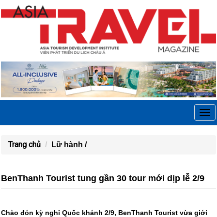
Tog
navi
Trang chủ
Lữ hành /
BenThanh Tourist tung gần 30 tour mới dịp lễ 2/9
Chào đón kỳ nghỉ Quốc khánh 2/9, BenThanh Tourist vừa giới