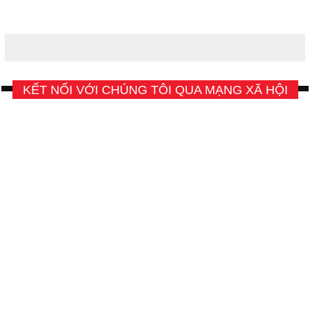
KẾT NỐI VỚI CHÚNG TÔI QUA MẠNG XÃ HỘI