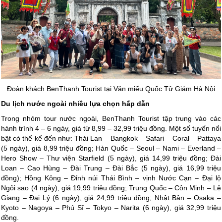
Đoàn khách BenThanh Tourist tại Văn miếu Quốc Tử Giám Hà Nội
Du lịch nước ngoài nhiều lựa chọn hấp dẫn
Trong nhóm tour nước ngoài, BenThanh Tourist tập trung vào các
hành trình 4 – 6 ngày, giá từ 8,99 – 32,99 triệu đồng. Một số tuyến nổi
bật có thể kể đến như: Thái Lan – Bangkok – Safari – Coral – Pattaya
(5 ngày), giá 8,99 triệu đồng; Hàn Quốc – Seoul – Nami – Everland –
Hero Show – Thư viện Starfield (5 ngày), giá 14,99 triệu đồng; Đài
Loan – Cao Hùng – Đài Trung – Đài Bắc (5 ngày), giá 16,99 triệu
đồng); Hồng Kông – Đỉnh núi Thái Bình – vịnh Nước Cạn – Đại lộ
Ngôi sao (4 ngày), giá 19,99 triệu đồng; Trung Quốc – Côn Minh – Lệ
Giang – Đại Lý (6 ngày), giá 24,99 triệu đồng; Nhật Bản – Osaka –
Kyoto – Nagoya – Phú Sĩ – Tokyo – Narita (6 ngày), giá 32,99 triệu
đồng.