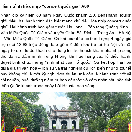
Hành trình hòa nhịp "concert quốc gia" A80
Nhân dịp kỷ niệm 80 năm Ngày Quốc khánh 2/9, BenThanh Tourist
giới thiệu hai hành trình đặc biệt mang chủ đề “Hòa nhịp concert quốc
gia”. Hai hành trình bao gồm tuyến Hạ Long – Bảo tàng Quảng Ninh –
Văn Miếu Quốc Tử Giám và tuyến Chùa Bái Đính – Tràng An – Hà Nội
– Văn Miếu Quốc Tử Giám. Cả hai tour đều có thời lượng 4 ngày, giá
trọn gói 12,99 triệu đồng, bao gồm 2 đêm lưu trú tại Hà Nội và một
ngày tự do, để du khách chủ động lên kế hoạch khám phá nhịp sống
thủ đô và đắm mình trong không khí hào hùng của lễ diễu hành,
duyệt binh chúc mừng “sinh nhật của Tổ quốc”. Sự kết hợp hài hòa
giữa giá trị văn hóa – lịch sử và trải nghiệm du lịch biến những tour lễ
này không chỉ là một kỳ nghỉ đơn thuần, mà còn là hành trình trở về
cội nguồn, nuôi dưỡng niềm tự hào dân tộc và cảm nhận sâu sắc tinh
thần Quốc khánh trong ngày hội lớn của non sông.