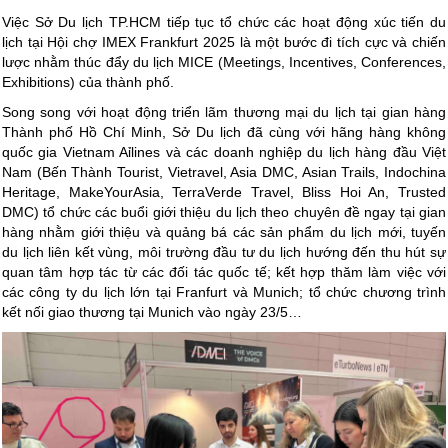
Việc Sở Du lịch TP.HCM tiếp tục tổ chức các hoạt động xúc tiến du
lịch tại Hội chợ IMEX Frankfurt 2025 là một bước đi tích cực và chiến
lược nhằm thúc đẩy du lịch MICE (Meetings, Incentives, Conferences,
Exhibitions) của thành phố.
Song song với hoạt động triển lãm thương mại du lịch tại gian hàng
Thành phố Hồ Chí Minh, Sở Du lịch đã cùng với hãng hàng không
quốc gia Vietnam Aỉlines và các doanh nghiệp du lịch hàng đầu Việt
Nam (Bến Thành Tourist, Vietravel, Asia DMC, Asian Trails, Indochina
Heritage, MakeYourAsia, TerraVerde Travel, Bliss Hoi An, Trusted
DMC) tổ chức các buổi giới thiệu du lịch theo chuyên đề ngay tại gian
hàng nhằm giới thiệu và quảng bá các sản phẩm du lịch mới, tuyến
du lịch liên kết vùng, môi trường đầu tư du lịch hướng đến thu hút sự
quan tâm hợp tác từ các đối tác quốc tế; kết hợp thăm làm việc với
các công ty du lịch lớn tại Franfurt và Munich; tổ chức chương trình
kết nối giao thương tại Munich vào ngày 23/5…