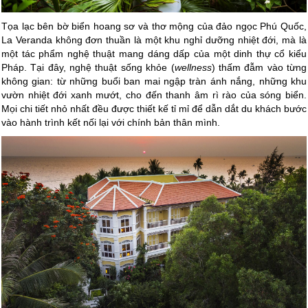
Tọa lạc bên bờ biển hoang sơ và thơ mộng của đảo ngọc Phú Quốc,
La Veranda không đơn thuần là một khu nghỉ dưỡng nhiệt đới, mà là
một tác phẩm nghệ thuật mang dáng dấp của một dinh thự cổ kiểu
Pháp. Tại đây, nghệ thuật sống khỏe (
wellness
) thấm đẫm vào từng
không gian: từ những buổi ban mai ngập tràn ánh nắng, những khu
vườn nhiệt đới xanh mướt, cho đến thanh âm rì rào của sóng biển.
Mọi chi tiết nhỏ nhất đều được thiết kế tỉ mỉ để dẫn dắt du khách bước
vào hành trình kết nối lại với chính bản thân mình.