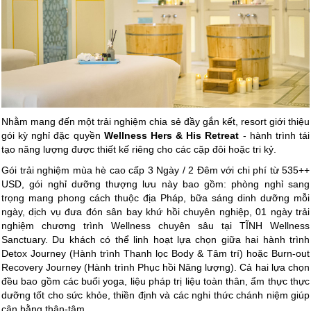
Nhằm mang đến một trải nghiệm chia sẻ đầy gắn kết, resort giới thiệu
gói kỳ nghỉ đặc quyền
Wellness Hers & His Retreat
- hành trình tái
tạo năng lượng được thiết kế riêng cho các cặp đôi hoặc tri kỷ.
Gói trải nghiệm mùa hè cao cấp 3 Ngày / 2 Đêm với chi phí từ 535++
USD, gói nghỉ dưỡng thượng lưu này bao gồm: phòng nghỉ sang
trọng mang phong cách thuộc địa Pháp, bữa sáng dinh dưỡng mỗi
ngày, dịch vụ đưa đón sân bay khứ hồi chuyên nghiệp, 01 ngày trải
nghiệm chương trình Wellness chuyên sâu tại TĨNH Wellness
Sanctuary. Du khách có thể linh hoạt lựa chọn giữa hai hành trình
Detox Journey (Hành trình Thanh lọc Body & Tâm trí) hoặc Burn-out
Recovery Journey (Hành trình Phục hồi Năng lượng). Cả hai lựa chọn
đều bao gồm các buổi yoga, liệu pháp trị liệu toàn thân, ẩm thực thực
dưỡng tốt cho sức khỏe, thiền định và các nghi thức chánh niệm giúp
cân bằng thân-tâm.