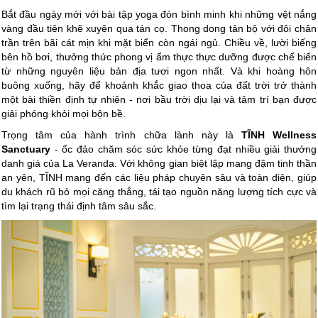
Bắt đầu ngày mới với bài tập yoga đón bình minh khi những vệt nắng
vàng đầu tiên khẽ xuyên qua tán cọ. Thong dong tản bộ với đôi chân
trần trên bãi cát mịn khi mặt biển còn ngái ngủ. Chiều về, lười biếng
bên hồ bơi, thưởng thức phong vị ẩm thực thực dưỡng được chế biến
từ những nguyên liệu bản địa tươi ngon nhất. Và khi hoàng hôn
buông xuống, hãy để khoảnh khắc giao thoa của đất trời trở thành
một bài thiền định tự nhiên - nơi bầu trời dịu lại và tâm trí bạn được
giải phóng khỏi mọi bộn bề.
Trọng tâm của hành trình chữa lành này là
TĨNH Wellness
Sanctuary
- ốc đảo chăm sóc sức khỏe từng đạt nhiều giải thưởng
danh giá của La Veranda. Với không gian biệt lập mang đậm tinh thần
an yên, TĨNH mang đến các liệu pháp chuyên sâu và toàn diện, giúp
du khách rũ bỏ mọi căng thẳng, tái tạo nguồn năng lượng tích cực và
tìm lại trạng thái định tâm sâu sắc.