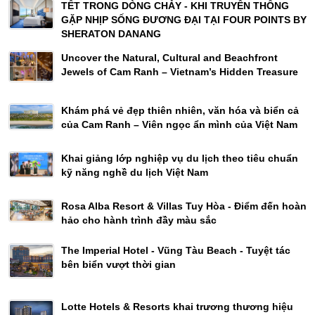
TẾT TRONG DÒNG CHẢY - KHI TRUYỀN THỐNG
GẶP NHỊP SỐNG ĐƯƠNG ĐẠI TẠI FOUR POINTS BY
SHERATON DANANG
Uncover the Natural, Cultural and Beachfront
Jewels of Cam Ranh – Vietnam’s Hidden Treasure
Khám phá vẻ đẹp thiên nhiên, văn hóa và biển cả
của Cam Ranh – Viên ngọc ẩn mình của Việt Nam
Khai giảng lớp nghiệp vụ du lịch theo tiêu chuẩn
kỹ năng nghề du lịch Việt Nam
Rosa Alba Resort & Villas Tuy Hòa - Điểm đến hoàn
hảo cho hành trình đầy màu sắc
The Imperial Hotel - Vũng Tàu Beach - Tuyệt tác
bên biển vượt thời gian
Lotte Hotels & Resorts khai trương thương hiệu