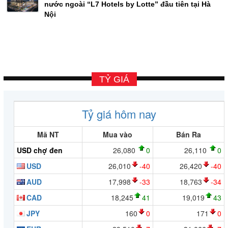
nước ngoài “L7 Hotels by Lotte” đầu tiên tại Hà
Nội
TỶ GIÁ