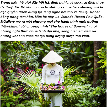
Trong một thế giới đầy hối hả, định nghĩa về sự xa xỉ đích thực
đã thay đổi. Đó không còn là những xa hoa hào nhoáng, mà là
đặc quyền được dừng lại, lắng nghe hơi thở và tìm lại sự cân
bằng trong tâm hồn. Mùa hè này, La Veranda Resort Phú Quốc -
MGallery mở ra một chương mới cho hành trình nuôi dưỡng
thân-tâm-trí với chương trình “The House of Summer” - nơi
những nghi thức chữa lành dịu nhẹ, sóng biển êm đềm và
những khoảnh khắc tái tạo năng lượng được tôn vinh.