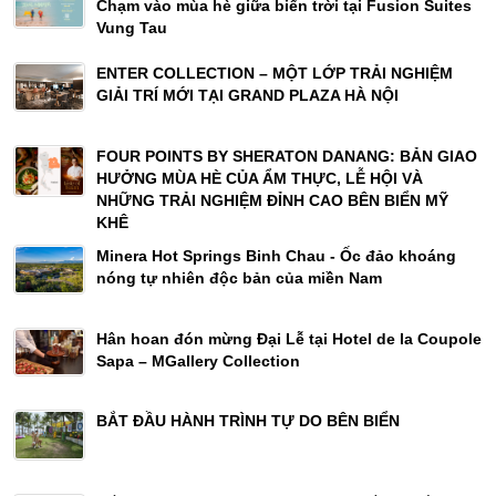
Chạm vào mùa hè giữa biển trời tại Fusion Suites
Vung Tau
ENTER COLLECTION – MỘT LỚP TRẢI NGHIỆM
GIẢI TRÍ MỚI TẠI GRAND PLAZA HÀ NỘI
FOUR POINTS BY SHERATON DANANG: BẢN GIAO
HƯỞNG MÙA HÈ CỦA ẨM THỰC, LỄ HỘI VÀ
NHỮNG TRẢI NGHIỆM ĐỈNH CAO BÊN BIỂN MỸ
KHÊ
Minera Hot Springs Binh Chau - Ốc đảo khoáng
nóng tự nhiên độc bản của miền Nam
Hân hoan đón mừng Đại Lễ tại Hotel de la Coupole
Sapa – MGallery Collection
BẮT ĐẦU HÀNH TRÌNH TỰ DO BÊN BIỂN