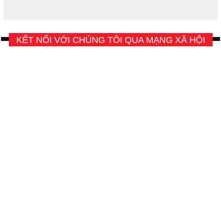
KẾT NỐI VỚI CHÚNG TÔI QUA MẠNG XÃ HỘI