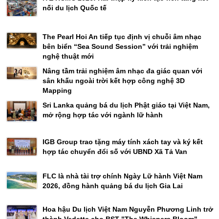
nối du lịch Quốc tế
The Pearl Hoi An tiếp tục định vị chuỗi âm nhạc
bên biển “Sea Sound Session” với trải nghiệm
nghệ thuật mới
Nâng tầm trải nghiệm âm nhạc đa giác quan với
sân khấu ngoài trời kết hợp công nghệ 3D
Mapping
Sri Lanka quảng bá du lịch Phật giáo tại Việt Nam,
mở rộng hợp tác với ngành lữ hành
IGB Group trao tặng máy tính xách tay và ký kết
hợp tác chuyển đổi số với UBND Xã Tả Van
FLC là nhà tài trợ chính Ngày Lữ hành Việt Nam
2026, đồng hành quảng bá du lịch Gia Lai
Hoa hậu Du lịch Việt Nam Nguyễn Phương Linh trở
thành Vedette cho BST "The Whispers Bloom"