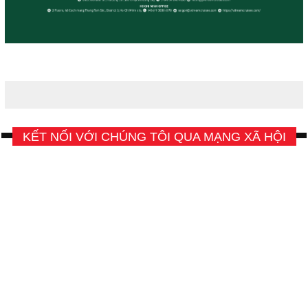
KẾT NỐI VỚI CHÚNG TÔI QUA MẠNG XÃ HỘI