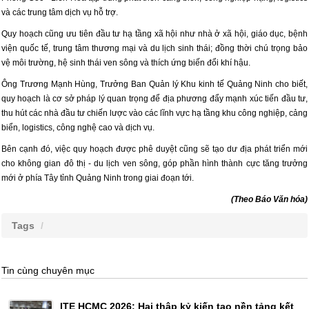
và các trung tâm dịch vụ hỗ trợ.
Quy hoạch cũng ưu tiên đầu tư hạ tầng xã hội như nhà ở xã hội, giáo dục, bệnh
viện quốc tế, trung tâm thương mại và du lịch sinh thái; đồng thời chú trọng bảo
vệ môi trường, hệ sinh thái ven sông và thích ứng biến đổi khí hậu.
Ông Trương Mạnh Hùng, Trưởng Ban Quản lý Khu kinh tế Quảng Ninh cho biết,
quy hoạch là cơ sở pháp lý quan trọng để địa phương đẩy mạnh xúc tiến đầu tư,
thu hút các nhà đầu tư chiến lược vào các lĩnh vực hạ tầng khu công nghiệp, cảng
biển, logistics, công nghệ cao và dịch vụ.
Bên cạnh đó, việc quy hoạch được phê duyệt cũng sẽ tạo dư địa phát triển mới
cho không gian đô thị - du lịch ven sông, góp phần hình thành cực tăng trưởng
mới ở phía Tây tỉnh Quảng Ninh trong giai đoạn tới.
(Theo Báo Văn hóa)
Tags
Tin cùng chuyên mục
ITE HCMC 2026: Hai thập kỷ kiến tạo nền tảng kết