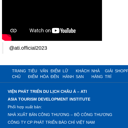
@ati.official2023
TRANG
TIÊU
VĂN
ĐIỂM
LỮ
KHÁCH
NHÀ
GIẢI
SHOPP
CHỦ
ĐIỂM
HÓA
ĐẾN
HÀNH
SẠN
HÀNG
TRÍ
VIỆN PHÁT TRIỂN DU LỊCH CHÂU Á – ATI
ASIA TOURISM DEVELOPMENT INSTITUTE
Phối hợp xuất bản:
NHÀ XUẤT BẢN CÔNG THƯƠNG – BỘ CÔNG THƯƠNG
CÔNG TY CP PHÁT TRIỂN BÁO CHÍ VIỆT NAM