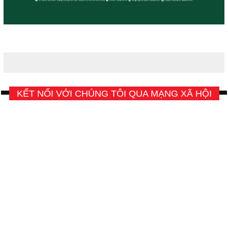
KẾT NỐI VỚI CHÚNG TÔI QUA MẠNG XÃ HỘI