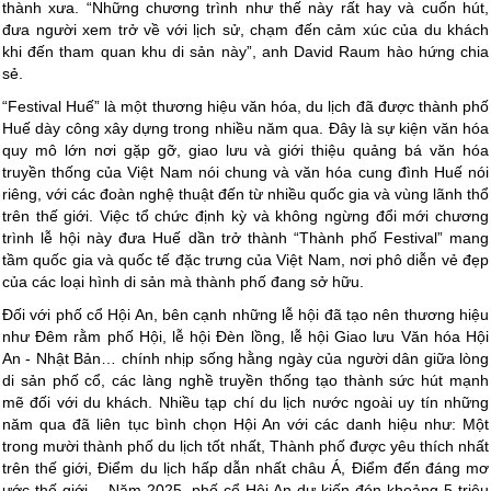
thành xưa. “Những chương trình như thế này rất hay và cuốn hút,
đưa người xem trở về với lịch sử, chạm đến cảm xúc của du khách
khi đến tham quan khu di sản này”, anh David Raum hào hứng chia
sẻ.
“Festival Huế” là một thương hiệu văn hóa, du lịch đã được thành phố
Huế dày công xây dựng trong nhiều năm qua. Đây là sự kiện văn hóa
quy mô lớn nơi gặp gỡ, giao lưu và giới thiệu quảng bá văn hóa
truyền thống của Việt Nam nói chung và văn hóa cung đình Huế nói
riêng, với các đoàn nghệ thuật đến từ nhiều quốc gia và vùng lãnh thổ
trên thế giới. Việc tổ chức định kỳ và không ngừng đổi mới chương
trình lễ hội này đưa Huế dần trở thành “Thành phố Festival” mang
tầm quốc gia và quốc tế đặc trưng của Việt Nam, nơi phô diễn vẻ đẹp
của các loại hình di sản mà thành phố đang sở hữu.
Đối với phố cổ Hội An, bên cạnh những lễ hội đã tạo nên thương hiệu
như Đêm rằm phố Hội, lễ hội Đèn lồng, lễ hội Giao lưu Văn hóa Hội
An - Nhật Bản… chính nhịp sống hằng ngày của người dân giữa lòng
di sản phố cổ, các làng nghề truyền thống tạo thành sức hút mạnh
mẽ đối với du khách. Nhiều tạp chí du lịch nước ngoài uy tín những
năm qua đã liên tục bình chọn Hội An với các danh hiệu như: Một
trong mười thành phố du lịch tốt nhất, Thành phố được yêu thích nhất
trên thế giới, Điểm du lịch hấp dẫn nhất châu Á, Điểm đến đáng mơ
ước thế giới… Năm 2025, phố cổ Hội An dự kiến đón khoảng 5 triệu