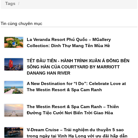
Tags
Tin cùng chuyên mục
La Veranda Resort Phú Quốc – MGallery
Collection: Dinh Thự Mang Tên Mùa Hè
TẾT ĐẦU TIÊN - HÀNH TRÌNH XUÂN Á ĐÔNG BÊN
SÔNG HÀN CỦA COURTYARD BY MARRIOTT
DANANG HAN RIVER
A New Destination for “I Do”: Celebrate Love at
The Westin Resort & Spa Cam Ranh
The Westin Resort & Spa Cam Ranh – Thiên
Đường Tiệc Cưới Nơi Biển Trời Giao Hòa
V-Dream Cruise – Trải nghiệm du thuyền 5 sao
trong ngày tại Vịnh Hạ Long với ưu đãi hấp dẫn