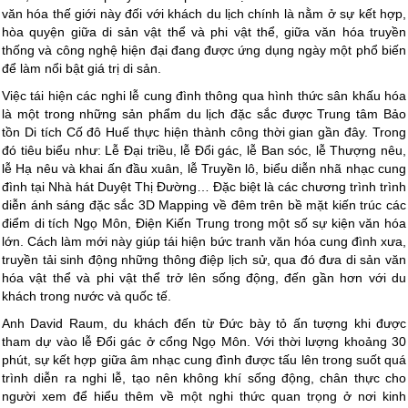
văn hóa thế giới này đối với khách du lịch chính là nằm ở sự kết hợp,
hòa quyện giữa di sản vật thể và phi vật thể, giữa văn hóa truyền
thống và công nghệ hiện đại đang được ứng dụng ngày một phổ biến
để làm nổi bật giá trị di sản.
Việc tái hiện các nghi lễ cung đình thông qua hình thức sân khấu hóa
là một trong những sản phẩm du lịch đặc sắc được Trung tâm Bảo
tồn Di tích Cố đô Huế thực hiện thành công thời gian gần đây. Trong
đó tiêu biểu như: Lễ Đại triều, lễ Đổi gác, lễ Ban sóc, lễ Thượng nêu,
lễ Hạ nêu và khai ấn đầu xuân, lễ Truyền lô, biểu diễn nhã nhạc cung
đình tại Nhà hát Duyệt Thị Đường… Đặc biệt là các chương trình trình
diễn ánh sáng đặc sắc 3D Mapping về đêm trên bề mặt kiến trúc các
điểm di tích Ngọ Môn, Điện Kiến Trung trong một số sự kiện văn hóa
lớn. Cách làm mới này giúp tái hiện bức tranh văn hóa cung đình xưa,
truyền tải sinh động những thông điệp lịch sử, qua đó đưa di sản văn
hóa vật thể và phi vật thể trở lên sống động, đến gần hơn với du
khách trong nước và quốc tế.
Anh David Raum, du khách đến từ Đức bày tỏ ấn tượng khi được
tham dự vào lễ Đổi gác ở cổng Ngọ Môn. Với thời lượng khoảng 30
phút, sự kết hợp giữa âm nhạc cung đình được tấu lên trong suốt quá
trình diễn ra nghi lễ, tạo nên không khí sống động, chân thực cho
người xem để hiểu thêm về một nghi thức quan trọng ở nơi kinh