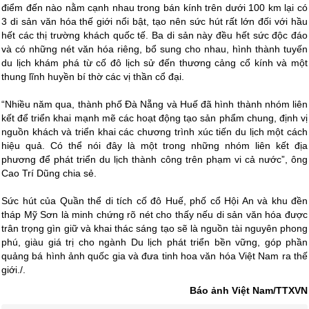
điểm đến nào nằm cạnh nhau trong bán kính trên dưới 100 km lại có
3 di sản văn hóa thế giới nổi bật, tạo nên sức hút rất lớn đối với hầu
hết các thị trường khách quốc tế. Ba di sản này đều hết sức độc đáo
và có những nét văn hóa riêng, bổ sung cho nhau, hình thành tuyến
du lịch khám phá từ cố đô lịch sử đến thương cảng cổ kính và một
thung lĩnh huyền bí thờ các vị thần cổ đại.
“Nhiều năm qua, thành phố Đà Nẵng và Huế đã hình thành nhóm liên
kết để triển khai mạnh mẽ các hoạt động tạo sản phẩm chung, định vị
nguồn khách và triển khai các chương trình xúc tiến du lịch một cách
hiệu quả. Có thể nói đây là một trong những nhóm liên kết địa
phương để phát triển du lịch thành công trên phạm vi cả nước”, ông
Cao Trí Dũng chia sẻ.
Sức hút của Quần thể di tích cố đô Huế, phố cổ Hội An và khu đền
tháp Mỹ Sơn là minh chứng rõ nét cho thấy nếu di sản văn hóa được
trân trọng gìn giữ và khai thác sáng tạo sẽ là nguồn tài nguyên phong
phú, giàu giá trị cho ngành Du lịch phát triển bền vững, góp phần
quảng bá hình ảnh quốc gia và đưa tinh hoa văn hóa Việt Nam ra thế
giới./.
Báo ảnh Việt Nam/TTXVN