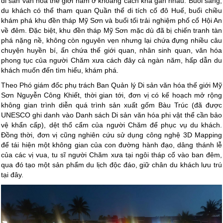
di sản văn hóa thế giới nằm ở khoảng cách khá gần nhau. Buổi sáng,
du khách có thể tham quan Quần thể di tích cố đô Huế, buổi chiều
khám phá khu đền tháp Mỹ Sơn và buổi tối trải nghiệm phố cổ Hội An
về đêm. Đặc biệt, khu đền tháp Mỹ Sơn mặc dù đã bị chiến tranh tàn
phá nặng nề, không còn nguyên vẹn nhưng lại chứa đựng nhiều câu
chuyện huyền bí, ẩn chứa thế giới quan, nhân sinh quan, văn hóa
phong tục của người Chăm xưa cách đây cả ngàn năm, hấp dẫn du
khách muốn đến tìm hiểu, khám phá.
Theo Phó giám đốc phụ trách Ban Quản lý Di sản văn hóa thế giới Mỹ
Sơn Nguyễn Công Khiết, thời gian tới, đơn vị có kế hoạch mở rộng
không gian trình diễn quá trình sản xuất gốm Bàu Trúc (đã được
UNESCO ghi danh vào Danh sách Di sản văn hóa phi vật thể cần bảo
vệ khẩn cấp), dệt thổ cẩm của người Chăm để phục vụ du khách.
Đồng thời, đơn vị cũng nghiên cứu sử dụng công nghệ 3D Mapping
để tái hiện một không gian của con đường hành đạo, dâng thánh lễ
của các vị vua, tu sĩ người Chăm xưa tại ngôi tháp cổ vào ban đêm,
qua đó tạo một sản phẩm du lịch độc đáo, giữ chân du khách lưu trú
tại đây.