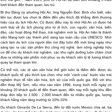
lượt khách đến tham quan, lưu trú.
Bí thư Đảng ủy phường Hội An, ông Nguyễn Đức Bình cho biết, việc
liên tục được lựa chọn là điểm đến yêu thích đã khẳng định thương
hiệu của du lịch Hội An. Có được điều này là nhờ Hội An có được hệ
sinh thái về du lịch phong phú từ di tích, con người, văn hóa, biển
đảo, các hoạt động thể thao, trải nghiệm mới lạ. Hội An hiện là thành
viên Mạng lưới các thành phố sáng tạo toàn cầu của UNESCO. Nhờ
cách làm du lịch của người dân nơi đây luôn đổi mới từng ngày như
sáng tạo ra các sản phẩm thủ công mỹ nghệ, làm nông nghiệp hữu
cơ để cho du khách trải nghiệm, các khu nghỉ dưỡng luôn chăm chút
đưa ra những sản phẩm mới phục vụ du khách nên tỷ lệ lượng khách
quay lại tham quan lớn.
Có thể nói, các di sản văn hóa thế giới luôn là điểm đến được du
khách quốc tế yêu thích lựa chọn như một “cánh cửa” bước vào trải
nghiệm thực tế nền văn hóa, lịch sử của mỗi quốc gia. Đối với khu
đền tháp Mỹ Sơn, nếu như vào năm 1996, trung bình mỗi ngày có
khoảng 20 khách quốc tế đến tham quan, đến nay mỗi ngày khu đền
tháp đón tiếp từ 1.500 - 2.000 khách đến từ nhiều quốc gia, lượng
khách hằng năm tăng trưởng từ 10%-15%.
Du khách Gerardo De La Sierra, đến từ đất nước Mexico chia sẻ, ba