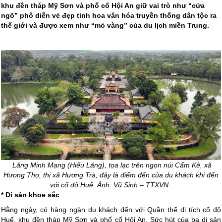
khu đền tháp Mỹ Sơn và phố cổ Hội An giữ vai trò như “cửa
ngõ” phô diễn vẻ đẹp tinh hoa văn hóa truyền thống dân tộc ra
thế giới và được xem như “mỏ vàng” của du lịch miền Trung.
Lăng Minh Mạng (Hiếu Lăng), tọa lạc trên ngọn núi Cẩm Kê, xã
Hương Thọ, thị xã Hương Trà, đây là điểm đến của du khách khi đến
với cố đô Huế. Ảnh: Vũ Sinh – TTXVN
* Di sản khoe sắc
Hằng ngày, có hàng ngàn du khách đến với Quần thể di tích cố đô
Huế, khu đền tháp Mỹ Sơn và phố cổ Hội An. Sức hút của ba di sản