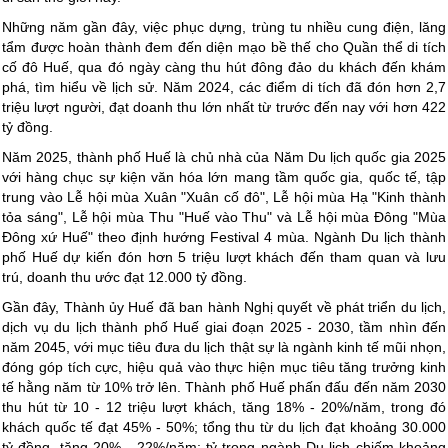
Những năm gần đây, việc phục dựng, trùng tu nhiều cung điện, lăng
tẩm được hoàn thành đem đến diện mạo bề thế cho Quần thể di tích
cố đô Huế, qua đó ngày càng thu hút đông đảo du khách đến khám
phá, tìm hiểu về lịch sử. Năm 2024, các điểm di tích đã đón hơn 2,7
triệu lượt người, đạt doanh thu lớn nhất từ trước đến nay với hơn 422
tỷ đồng.
Năm 2025, thành phố Huế là chủ nhà của Năm Du lịch quốc gia 2025
với hàng chục sự kiện văn hóa lớn mang tầm quốc gia, quốc tế, tập
trung vào Lễ hội mùa Xuân "Xuân cố đô", Lễ hội mùa Hạ "Kinh thành
tỏa sáng", Lễ hội mùa Thu "Huế vào Thu" và Lễ hội mùa Đông "Mùa
Đông xứ Huế" theo định hướng Festival 4 mùa. Ngành Du lịch thành
phố Huế dự kiến đón hơn 5 triệu lượt khách đến tham quan và lưu
trú, doanh thu ước đạt 12.000 tỷ đồng.
Gần đây, Thành ủy Huế đã ban hành Nghị quyết về phát triển du lịch,
dịch vụ du lịch thành phố Huế giai đoạn 2025 - 2030, tầm nhìn đến
năm 2045, với mục tiêu đưa du lịch thật sự là ngành kinh tế mũi nhọn,
đóng góp tích cực, hiệu quả vào thực hiện mục tiêu tăng trưởng kinh
tế hằng năm từ 10% trở lên. Thành phố Huế phấn đấu đến năm 2030
thu hút từ 10 - 12 triệu lượt khách, tăng 18% - 20%/năm, trong đó
khách quốc tế đạt 45% - 50%; tổng thu từ du lịch đạt khoảng 30.000
tỷ đồng, tăng 20% - 22%/năm; tỷ trọng ngành Du lịch chiếm khoảng