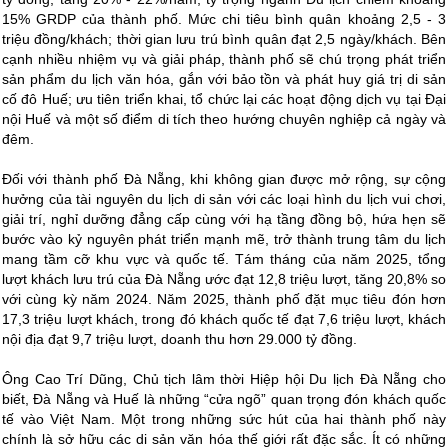
15% GRDP của thành phố. Mức chi tiêu bình quân khoảng 2,5 - 3
triệu đồng/khách; thời gian lưu trú bình quân đạt 2,5 ngày/khách. Bên
cạnh nhiều nhiệm vụ và giải pháp, thành phố sẽ chú trọng phát triển
sản phẩm du lịch văn hóa, gắn với bảo tồn và phát huy giá trị di sản
cố đô Huế; ưu tiên triển khai, tổ chức lại các hoạt động dịch vụ tại Đại
nội Huế và một số điểm di tích theo hướng chuyên nghiệp cả ngày và
đêm.
Đối với thành phố Đà Nẵng, khi không gian được mở rộng, sự cộng
hưởng của tài nguyên du lịch di sản với các loại hình du lịch vui chơi,
giải trí, nghỉ dưỡng đẳng cấp cùng với hạ tầng đồng bộ, hứa hẹn sẽ
bước vào kỷ nguyên phát triển mạnh mẽ, trở thành trung tâm du lịch
mang tầm cỡ khu vực và quốc tế. Tám tháng của năm 2025, tổng
lượt khách lưu trú của Đà Nẵng ước đạt 12,8 triệu lượt, tăng 20,8% so
với cùng kỳ năm 2024. Năm 2025, thành phố đặt mục tiêu đón hơn
17,3 triệu lượt khách, trong đó khách quốc tế đạt 7,6 triệu lượt, khách
nội địa đạt 9,7 triệu lượt, doanh thu hơn 29.000 tỷ đồng.
Ông Cao Trí Dũng, Chủ tịch lâm thời Hiệp hội Du lịch Đà Nẵng cho
biết, Đà Nẵng và Huế là những “cửa ngõ” quan trọng đón khách quốc
tế vào Việt Nam. Một trong những sức hút của hai thành phố này
chính là sở hữu các di sản văn hóa thế giới rất đặc sắc. Ít có những