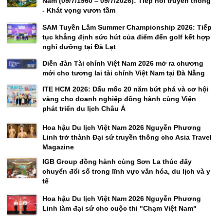
Nam (09/7/1960 – 09/7/2026): Tiếp nối truyền thống
- Khát vọng vươn tầm
SAM Tuyền Lâm Summer Championship 2026: Tiếp
tục khẳng định sức hút của điểm đến golf kết hợp
nghỉ dưỡng tại Đà Lạt
Diễn đàn Tài chính Việt Nam 2026 mở ra chương
mới cho tương lai tài chính Việt Nam tại Đà Nẵng
ITE HCM 2026: Dấu mốc 20 năm bứt phá và cơ hội
vàng cho doanh nghiệp đồng hành cùng Viện
phát triển du lịch Châu Á
Hoa hậu Du lịch Việt Nam 2026 Nguyễn Phương
Linh trở thành Đại sứ truyền thông cho Asia Travel
Magazine
IGB Group đồng hành cùng Sơn La thúc đẩy
chuyển đổi số trong lĩnh vực văn hóa, du lịch và y
tế
Hoa hậu Du lịch Việt Nam 2026 Nguyễn Phương
Linh làm đại sứ cho cuộc thi "Chạm Việt Nam"