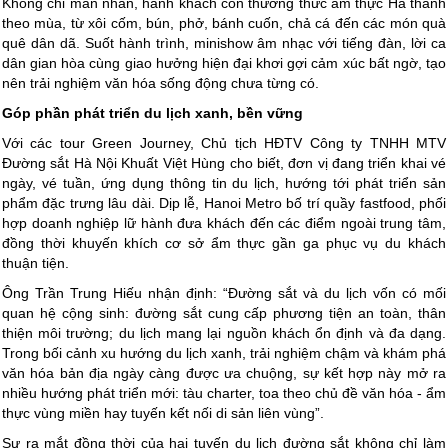
Không chỉ mãn nhãn, hành khách còn thưởng thức ẩm thực Hà thành
theo mùa, từ xôi cốm, bún, phở, bánh cuốn, chả cá đến các món quà
quê dân dã. Suốt hành trình, minishow âm nhạc với tiếng đàn, lời ca
dân gian hòa cùng giao hưởng hiện đại khơi gợi cảm xúc bất ngờ, tạo
nên trải nghiệm văn hóa sống động chưa từng có.
Góp phần phát triển du lịch xanh, bền vững
Với các tour Green Journey, Chủ tịch HĐTV Công ty TNHH MTV
Đường sắt Hà Nội Khuất Việt Hùng cho biết, đơn vị đang triển khai vé
ngày, vé tuần, ứng dụng thông tin du lịch, hướng tới phát triển sản
phẩm đặc trưng lâu dài. Dịp lễ, Hanoi Metro bố trí quầy fastfood, phối
hợp doanh nghiệp lữ hành đưa khách đến các điểm ngoài trung tâm,
đồng thời khuyến khích cơ sở ẩm thực gần ga phục vụ du khách
thuận tiện.
Ông Trần Trung Hiếu nhận định: “Đường sắt và du lịch vốn có mối
quan hệ cộng sinh: đường sắt cung cấp phương tiện an toàn, thân
thiện môi trường; du lịch mang lại nguồn khách ổn định và đa dạng.
Trong bối cảnh xu hướng du lịch xanh, trải nghiệm chậm và khám phá
văn hóa bản địa ngày càng được ưa chuộng, sự kết hợp này mở ra
nhiều hướng phát triển mới: tàu charter, toa theo chủ đề văn hóa - ẩm
thực vùng miền hay tuyến kết nối di sản liên vùng”.
Sự ra mắt đồng thời của hai tuyến du lịch đường sắt không chỉ làm