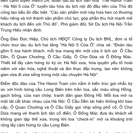
Bên cạnh tuyến metro 2A, đoàn tàu du lịch văn hóa “The Hanoi Train
- Hà Nội 5 cửa Ô” tuyến tàu hỏa du lịch nội đô đầu tiên của Thủ đô
cũng tạo dấu ấn đặc biệt. “Các sản phẩm mới này hứa hẹn có thương
hiệu riêng và trở thành sản phẩm chủ lực, góp phần thu hút mạnh mẽ
khách du lịch đến với Thủ đô”, Phó giám đốc Sở Du lịch Hà Nội Trần
Trung Hiếu nhận định.
Ông Đào Đức Hiệp, Chủ tịch HĐQT Công ty Du lịch BHL, đơn vị tổ
chức tour tàu du lịch hai tầng “Hà Nội 5 Cửa Ô” chia sẻ: “Đoàn tàu
gồm 5 toa hành khách, mỗi toa mang tên một cửa ô lịch sử: Ô Cầu
Dền, Ô Quan Chưởng, Ô Cầu Giấy, Ô Chợ Dừa và Ô Đống Mác.
Thiết kế lấy cảm hứng từ ký ức Hà Nội xưa, hòa quyện yếu tố hoài
niệm với văn hóa, nghệ thuật và ẩm thực đặc trưng, tạo nên không
gian vừa đi vừa sống trong một câu chuyện Hà Nội”.
Điểm độc đáo của The Hanoi Train còn nằm ở kiến trúc gợi nhắc ký
ức với hình bóng cầu Long Biên trên trần toa, sắc màu sông Hồng,
gạch bông, cửa nan chớp, tranh dân gian Đông Hồ. Mỗi toa mở ra
một lát cắt khác nhau của Hà Nội: Ô Cầu Dền tái hiện không khí bao
cấp, Ô Quan Chưởng và Ô Cầu Giấy gợi nhịp sống phố cổ, Ô Chợ
Dừa mang vẻ thanh lịch tân cổ điển, Ô Đống Mác đưa du khách về
không gian tập thể xưa, trong khi toa “check-in” mở ra khoảng trời
rộng lấy cảm hứng từ cầu Long Biên.