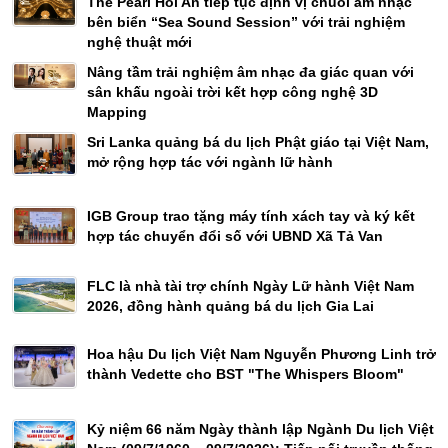
The Pearl Hoi An tiếp tục định vị chuỗi âm nhạc
bên biển “Sea Sound Session” với trải nghiệm
nghệ thuật mới
Nâng tầm trải nghiệm âm nhạc đa giác quan với
sân khấu ngoài trời kết hợp công nghệ 3D
Mapping
Sri Lanka quảng bá du lịch Phật giáo tại Việt Nam,
mở rộng hợp tác với ngành lữ hành
IGB Group trao tặng máy tính xách tay và ký kết
hợp tác chuyển đổi số với UBND Xã Tả Van
FLC là nhà tài trợ chính Ngày Lữ hành Việt Nam
2026, đồng hành quảng bá du lịch Gia Lai
Hoa hậu Du lịch Việt Nam Nguyễn Phương Linh trở
thành Vedette cho BST "The Whispers Bloom"
Kỷ niệm 66 năm Ngày thành lập Ngành Du lịch Việt