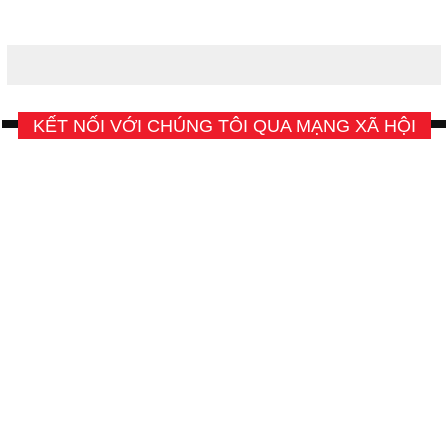
KẾT NỐI VỚI CHÚNG TÔI QUA MẠNG XÃ HỘI