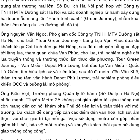
trung tâm thương mại lớn. Sở Du lịch Hà Nội phối hợp với Công ty
TNHH MTV Đường sắt Hà Nội và các doanh nghiệp lữ hành xây dựng
hai tour mẫu mang tên “Hành trình xanh” (Green Journey), nhằm khai
thác tiềm năng du lịch đường sắt đô thị.
Ông Nguyễn Văn Ngọc, Phó giám đốc Công ty TNHH MTV Đường sắt
Hà Nội, cho biết: “Tour Green Journey - Làng Lụa Vạn Phúc đưa du
khách từ ga Cát Linh đến ga Hà Đông, sau đó di chuyển bằng xe đạp
tới làng lụa, tham quan chùa Vạn Phúc, chợ lụa, trải nghiệm nghề dệt
lụa truyền thống và thưởng thức ẩm thực địa phương. Tour Green
Journey - Văn Miếu - Depot Phú Lương bắt đầu tại Văn Miếu - Quốc
Tử Giám, tìm hiểu lịch sử và kiến trúc, sau đó đi metro đến Văn Khê,
thăm trung tâm vận hành Depot Phú Lương, trải nghiệm phòng điều
khiển OCC và buồng lái mô phỏng”.
Ông Kiều Việt, Trưởng phòng Quản lý lữ hành (Sở Du lịch Hà Nội)
nhấn mạnh: “Tuyến Metro 2A không chỉ giúp giảm tải giao thông mà
còn mang đến cơ hội khám phá Thủ đô tiện lợi và thân thiện với môi
trường. Du khách dễ dàng tiếp cận các điểm đến văn hóa, lịch sử, ẩm
thực, vui chơi giải trí tại mỗi ga. Việc sử dụng metro còn góp phần
giảm khí thải, bảo vệ môi trường và khuyến khích thói quen sử dụng
giao thông công cộng”.