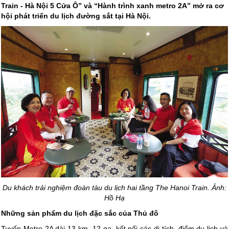
Train - Hà Nội 5 Cửa Ô” và “Hành trình xanh metro 2A” mở ra cơ
hội phát triển du lịch đường sắt tại Hà Nội.
Du khách trải nghiệm đoàn tàu du lịch hai tầng The Hanoi Train. Ảnh:
Hồ Hạ
Những sản phẩm du lịch đặc sắc của Thủ đô
Tuyến Metro 2A dài 13 km, 12 ga, kết nối các di tích, điểm du lịch và