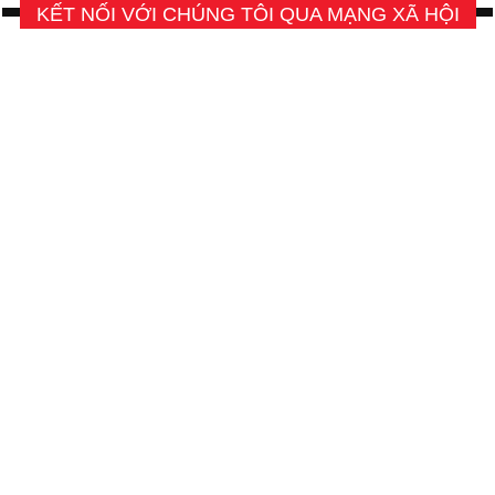
KẾT NỐI VỚI CHÚNG TÔI QUA MẠNG XÃ HỘI