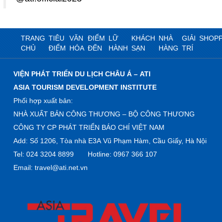
TRANG
TIÊU
VĂN
ĐIỂM
LỮ
KHÁCH
NHÀ
GIẢI
SHOPP
CHỦ
ĐIỂM
HÓA
ĐẾN
HÀNH
SẠN
HÀNG
TRÍ
VIỆN PHÁT TRIỂN DU LỊCH CHÂU Á – ATI
ASIA TOURISM DEVELOPMENT INSTITUTE
Phối hợp xuất bản:
NHÀ XUẤT BẢN CÔNG THƯƠNG – BỘ CÔNG THƯƠNG
CÔNG TY CP PHÁT TRIỂN BÁO CHÍ VIỆT NAM
Add: Số 1206, Tòa nhà E3A Vũ Phạm Hàm, Cầu Giấy, Hà Nội
Tel: 024 3204 8899 Hotline: 0967 366 107
Email: travel@ati.net.vn