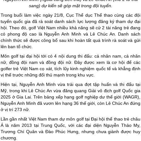
sang) dự kiến sẽ góp mặt trong đội tuyển.
Trong buổi làm việc ngày 21/8, Cục Thể dục Thể thao cùng các đội
tuyển quốc gia đã rà soát danh sách lực lượng đăng ký tham dự đại
hội. Theo đó, golf Việt Nam nhiều khả năng sẽ cử 2 tài năng trẻ đang
có phong độ cao là Nguyễn Anh Minh và Lê Chúc An. Danh sách
chính thức sẽ được công bố sau khi hoàn tất quá trình rà soát và gửi
lên ban tổ chức.
Môn golf tại đại hội tới có 4 nội dung thi đấu: cá nhân nam, cá nhân
nữ, đồng đội nam và đồng đội nữ. Đây được xem là cơ hội để các
golfer trẻ Việt Nam cọ xát, tích lũy kinh nghiệm quốc tế và khẳng định
vị thế trước những đối thủ mạnh trong khu vực.
Hiện tại, Nguyễn Anh Minh vừa trải qua đợt tập huấn và thi đấu tại
Mỹ, trong khi Lê Chúc An vừa đăng quang Giải vô địch golf Quốc gia
2025 ở Gia Lai. Trên bảng xếp hạng golf nghiệp dư thế giới (WAGR),
Nguyễn Anh Minh đã vươn lên hạng 36 thế giới, còn Lê Chúc An đứng
ở vị trí 273 nữ.
Lần gần nhất Việt Nam tham dự môn golf tại Đại hội thể thao trẻ châu
Á là năm 2013 tại Trung Quốc, với các đại diện Nguyễn Thảo My,
Trương Chí Quân và Đào Phúc Hưng, nhưng chưa giành được huy
chương.