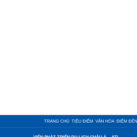
TRANG CHỦ
TIÊU ĐIỂM
VĂN HÓA
ĐIỂM ĐẾ
VIỆN PHÁT TRIỂN DU LỊCH CHÂU Á – ATI