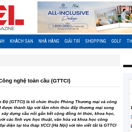
NH
KHÁCH SẠN
NHÀ HÀNG
GIẢI TRÍ
SHOPPING
GOLF
TH
 Công nghệ toàn cầu (GTTCI)
 Độ (GTTCI) là tổ chức thuộc Phòng Thương mại và công
I được thành lập với tầm nhìn thúc đẩy thương mại song
; xây dựng cầu nối gắn kết cộng đồng tri thức, khoa học,
ới các lĩnh vực học thuật, văn hóa và khoa học công
i diện tại tòa tháp VCCI (Hà Nội) với tên viết tắt là GTTCI