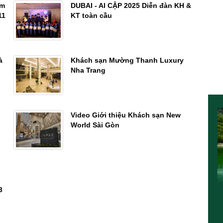
am
DUBAI - AI CẬP 2025 Diễn đàn KH &
11
KT toàn cầu
à
Khách sạn Mường Thanh Luxury
Nha Trang
Video Giới thiệu Khách sạn New
World Sài Gòn
3