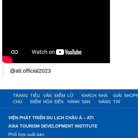
@ati.official2023
TRANG
TIÊU
VĂN
ĐIỂM
LỮ
KHÁCH
NHÀ
GIẢI
SHOPP
CHỦ
ĐIỂM
HÓA
ĐẾN
HÀNH
SẠN
HÀNG
TRÍ
VIỆN PHÁT TRIỂN DU LỊCH CHÂU Á – ATI
ASIA TOURISM DEVELOPMENT INSTITUTE
Phối hợp xuất bản: