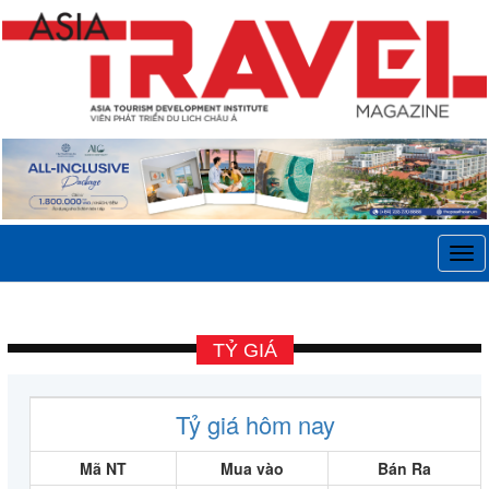
Tog
navi
TỶ GIÁ