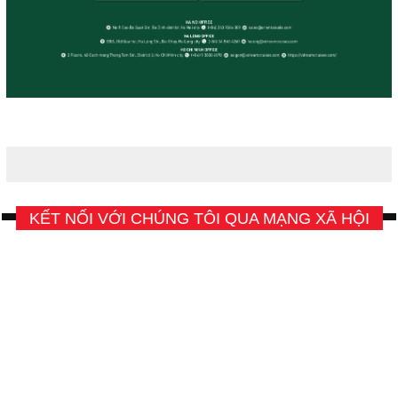
KẾT NỐI VỚI CHÚNG TÔI QUA MẠNG XÃ HỘI