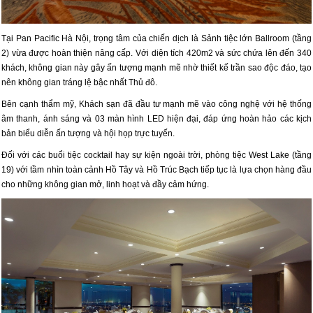
Tại Pan Pacific Hà Nội, trọng tâm của chiến dịch là Sảnh tiệc lớn Ballroom (tầng
2) vừa được hoàn thiện nâng cấp. Với diện tích 420m2 và sức chứa lên đến 340
khách, không gian này gây ấn tượng mạnh mẽ nhờ thiết kế trần sao độc đáo, tạo
nên không gian tráng lệ bậc nhất Thủ đô.
Bên cạnh thẩm mỹ, Khách sạn đã đầu tư mạnh mẽ vào công nghệ với hệ thống
âm thanh, ánh sáng và 03 màn hình LED hiện đại, đáp ứng hoàn hảo các kịch
bản biểu diễn ấn tượng và hội họp trực tuyến.
Đối với các buổi tiệc cocktail hay sự kiện ngoài trời, phòng tiệc West Lake (tầng
19) với tầm nhìn toàn cảnh Hồ Tây và Hồ Trúc Bạch tiếp tục là lựa chọn hàng đầu
cho những không gian mở, linh hoạt và đầy cảm hứng.