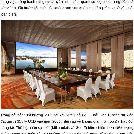
trong việc đồng hành cùng sự chuyển mình của ngành sự kiện doanh nghiệp mà
còn đánh dấu bước tiến mới của khách sạn sau quá trình nâng cấp cơ sở vật chất
toàn diện.
Trong bối cảnh thị trường MICE tại khu vực Châu Á – Thái Bình Dương dự kiến
đạt giá trị 355 tỷ USD vào năm 2030, nhu cầu về không gian hội họp đã thay đổi
đáng kể. Thế hệ nhân sự mới (Millennials và Gen Z) hiện chiếm hơn 40% lượng
khách tham dự, thúc đẩy xu hướng các sự kiện chú trọng vào công nghệ, sức