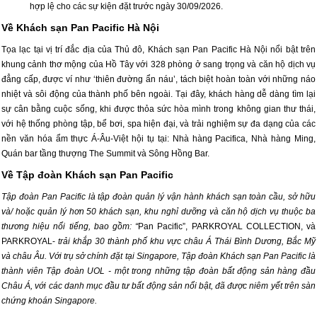
hợp lệ cho các sự kiện đặt trước ngày 30/09/2026.
Về Khách sạn Pan Pacific Hà Nội
Tọa lạc tại vị trí đắc địa của Thủ đô, Khách sạn Pan Pacific Hà Nội nổi bật trên
khung cảnh thơ mộng của Hồ Tây với 328 phòng ở sang trọng và căn hộ dịch vụ
đẳng cấp, được ví như ‘thiên đường ẩn náu’, tách biệt hoàn toàn với những náo
nhiệt và sôi động của thành phố bên ngoài. Tại đây, khách hàng dễ dàng tìm lại
sự cân bằng cuộc sống, khi được thỏa sức hòa mình trong không gian thư thái,
với hệ thống phòng tập, bể bơi, spa hiện đại, và trải nghiệm sự đa dạng của các
nền văn hóa ẩm thực Á-Âu-Việt hội tụ tại: Nhà hàng Pacifica, Nhà hàng Ming,
Quán bar tầng thượng The Summit và Sông Hồng Bar.
Về Tập đoàn Khách sạn Pan Pacific
Tập đoàn Pan Pacific là tập đoàn quản lý vận hành khách sạn toàn cầu, sở hữu
và/ hoặc quản lý hơn 50 khách sạn, khu nghỉ dưỡng và căn hộ dịch vụ thuộc ba
thương hiệu nổi tiếng, bao gồm: “
Pan Pacific”, PARKROYAL COLLECTION, và
PARKROYAL-
trải khắp 30 thành phố khu vực châu Á Thái Bình Dương, Bắc Mỹ
và châu Âu. Với trụ sở chính đặt tại Singapore, Tập đoàn Khách sạn Pan Pacific là
thành viên Tập đoàn UOL - một trong những tập đoàn bất động sản hàng đầu
Châu Á, với các danh mục đầu tư bất động sản nổi bật, đã được niêm yết trên sàn
chứng khoán Singapore.