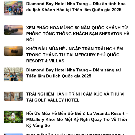
Diamond Bay Hotel Nha Trang – Dấu ấn tinh hoa
du lịch Khánh Hòa tại Triển lãm Quốc gia 2025
XEM PHÁO HOA MỪNG 80 NĂM QUỐC KHÁNH TỪ
PHÒNG TỔNG THỐNG KHÁCH SẠN SHERATON HÀ
NỘI
KHỞI ĐẦU MÙA HÈ - NGẬP TRÀN TRẢI NGHIỆM
TRONG THÁNG TƯ TẠI MERCURY PHÚ QUỐC
RESORT & VILLAS
Diamond Bay Hotel Nha Trang – Điểm sáng tại
Triển lãm Du lịch Quốc gia 2025
TRẢI NGHIỆM HÀNH TRÌNH CẢM XÚC VÀ THÚ VỊ
TẠI GOLF VALLEY HOTEL
Hồi Ức Mùa Hè Bên Bờ Biển: La Veranda Resort –
MGallery Khơi Mở Một Kỳ Nghỉ Quay Trở Về Thời
Kỳ Vàng So