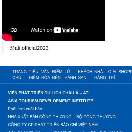
@ati.official2023
TRANG
TIÊU
VĂN
ĐIỂM
LỮ
KHÁCH
NHÀ
GIẢI
SHOPP
CHỦ
ĐIỂM
HÓA
ĐẾN
HÀNH
SẠN
HÀNG
TRÍ
VIỆN PHÁT TRIỂN DU LỊCH CHÂU Á – ATI
ASIA TOURISM DEVELOPMENT INSTITUTE
Phối hợp xuất bản:
NHÀ XUẤT BẢN CÔNG THƯƠNG – BỘ CÔNG THƯƠNG
CÔNG TY CP PHÁT TRIỂN BÁO CHÍ VIỆT NAM