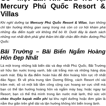
Mercury Phú Quốc Resort &
Villas
Khi nghỉ dưỡng tại
Mercury Phú Quốc Resort & Villas
, bạn không
chỉ tận hưởng không gian sang trọng mà còn có cơ hội khám phá
những địa điểm tuyệt vời không thể bỏ lỡ. Dưới đây là danh sách
những nơi nhất định phải ghé thăm khi đặt chân đến thiên đường Phú
Quốc:
Bãi Trường – Bãi Biển Ngắm Hoàng
Hôn Đẹp Nhất
Là một trong những bãi biển dài và đẹp nhất Phú Quốc, Bãi Trường
sở hữu làn nước trong xanh, bãi cát trắng mịn và những hàng dừa
xanh mát. Đây là địa điểm hoàn hảo để đón hoàng hôn rực rỡ nhất
đảo Ngọc. Đi về phía trung tâm Dương Đông, cách Resort chỉ vài
trăm mét, sõ có một bãi tắm công cộng cực hoang sơ cực chill mà
bạn có thể tận hưởng hoàng hôn và ngắm máy bay, hoặc ngay tại
Resort, bạn có thể thả mình trong làn nước mát lạnh, thử sức với
chèo thuyền kayak miễn phí
tại khu nghỉ dưỡng hoặc đơn giản là
nằm thư giãn trên ghế dài và tận hưởng không khí biển trong lành.