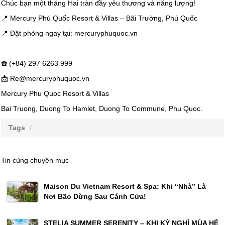
Chúc bạn một tháng Hai tràn đầy yêu thương và năng lượng!
📍 Mercury Phú Quốc Resort & Villas – Bãi Trường, Phú Quốc
📍 Đặt phòng ngay tại:
mercuryphuquoc.vn
☎️ (+84) 297 6263 999
📩 Re@mercuryphuquoc.vn
Mercury Phu Quoc Resort & Villas
Bai Truong, Duong To Hamlet, Duong To Commune, Phu Quoc.
Tags
Tin cùng chuyên mục
Maison Du Vietnam Resort & Spa: Khi “Nhà” Là
Nơi Bão Dừng Sau Cánh Cửa!
STELIA SUMMER SERENITY – KHI KỲ NGHỈ MÙA HÈ