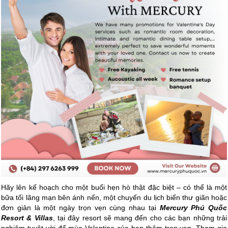
Hãy lên kế hoạch cho một buổi hẹn hò thật đặc biệt – có thể là một
bữa tối lãng mạn bên ánh nến, một chuyến du lịch biển thư giãn hoặc
đơn giản là một ngày trọn vẹn cùng nhau tại
Mercury Phú Quốc
Resort & Villas
, tại đây resort sẽ mang đến cho các bạn những trải
nghiệm tuyệt vời để mùa Valentine của bạn thêm trọn vẹn. Tham gia