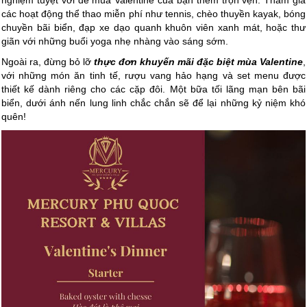
các hoạt động thể thao miễn phí như tennis, chèo thuyền kayak, bóng
chuyền bãi biển, đạp xe dạo quanh khuôn viên xanh mát, hoặc thư
giãn với những buổi yoga nhẹ nhàng vào sáng sớm.
Ngoài ra, đừng bỏ lỡ
thực đơn khuyến mãi đặc biệt mùa Valentine
,
với những món ăn tinh tế, rượu vang hảo hạng và set menu được
thiết kế dành riêng cho các cặp đôi. Một bữa tối lãng mạn bên bãi
biển, dưới ánh nến lung linh chắc chắn sẽ để lại những kỷ niệm khó
quên!