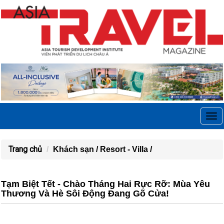
Tog
navi
Trang chủ
Khách sạn /
Resort - Villa /
Tạm Biệt Tết - Chào Tháng Hai Rực Rỡ: Mùa Yêu
Thương Và Hè Sôi Động Đang Gõ Cửa!