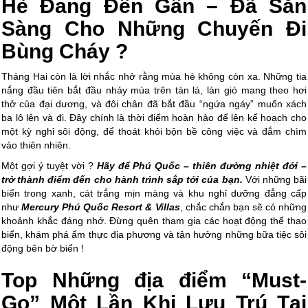
Hè Đang Đến Gần – Đã Sẵn
Sàng Cho Những Chuyến Đi
Bùng Cháy ?
Tháng Hai còn là lời nhắc nhở rằng mùa hè không còn xa. Những tia
nắng đầu tiên bắt đầu nhảy múa trên tán lá, làn gió mang theo hơi
thở của đại dương, và đôi chân đã bắt đầu “ngứa ngáy” muốn xách
ba lô lên và đi. Đây chính là thời điểm hoàn hảo để lên kế hoạch cho
một kỳ nghỉ sôi động, để thoát khỏi bộn bề công việc và đắm chìm
vào thiên nhiên.
Một gợi ý tuyệt vời ?
Hãy để Phú Quốc – thiên đường nhiệt đới –
trở thành điểm đến cho hành trình sắp tới của bạn.
Với những bãi
biển trong xanh, cát trắng mịn màng và khu nghỉ dưỡng đẳng cấp
như
Mercury Phú Quốc Resort & Villas
, chắc chắn bạn sẽ có những
khoảnh khắc đáng nhớ. Đừng quên tham gia các hoạt động thể thao
biển, khám phá ẩm thực địa phương và tận hưởng những bữa tiệc sôi
động bên bờ biển !
Top Những địa điểm “Must-
Go” Một Lần Khi Lưu Trú Tại