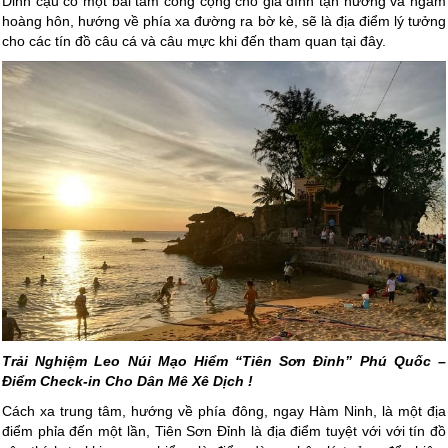
Dinh cậu có một bãi tắm công cộng cho gia đình tận hưởng và ngắm
hoàng hôn, hướng về phía xa đường ra bờ kè, sẽ là địa điểm lý tưởng
cho các tín đồ câu cá và câu mực khi đến tham quan tại đây.
Trải Nghiệm Leo Núi Mạo Hiểm “Tiên Sơn Đỉnh” Phú Quốc –
Điểm Check-in Cho Dân Mê Xê Dịch !
Cách xa trung tâm, hướng về phía đông, ngay Hàm Ninh, là một địa
điểm phỉa đến một lần, Tiên Sơn Đỉnh là địa điểm tuyệt với với tín đồ