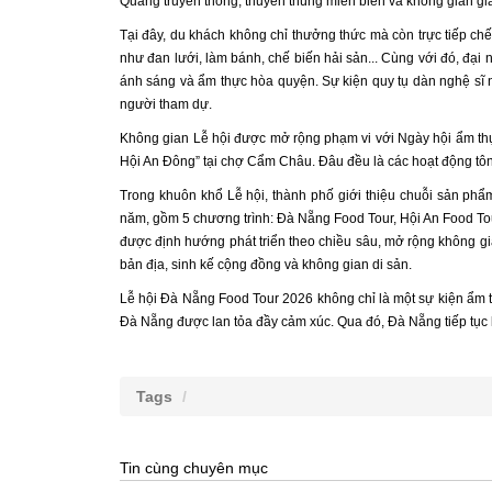
Quảng truyền thống, thuyền thúng miền biển và không gian gi
Tại đây, du khách không chỉ thưởng thức mà còn trực tiếp chế
như đan lưới, làm bánh, chế biến hải sản... Cùng với đó, đại
ánh sáng và ẩm thực hòa quyện. Sự kiện quy tụ dàn nghệ sĩ n
người tham dự.
Không gian Lễ hội được mở rộng phạm vi với Ngày hội ẩm thự
Hội An Đông” tại chợ Cẩm Châu. Đâu đều là các hoạt động tôn 
Trong khuôn khổ Lễ hội, thành phố giới thiệu chuỗi sản phẩ
năm, gồm 5 chương trình: Đà Nẵng Food Tour, Hội An Food Tou
được định hướng phát triển theo chiều sâu, mở rộng không gi
bản địa, sinh kế cộng đồng và không gian di sản.
Lễ hội Đà Nẵng Food Tour 2026 không chỉ là một sự kiện ẩm t
Đà Nẵng được lan tỏa đầy cảm xúc. Qua đó, Đà Nẵng tiếp tục 
Tags
Tin cùng chuyên mục