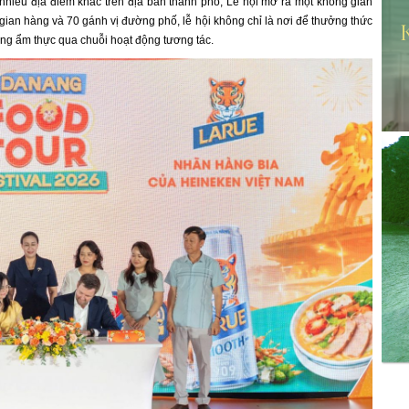
hiều địa điểm khác trên địa bàn thành phố, Lễ hội mở ra một không gian
 gian hàng và 70 gánh vị đường phố, lễ hội không chỉ là nơi để thưởng thức
cùng ẩm thực qua chuỗi hoạt động tương tác.