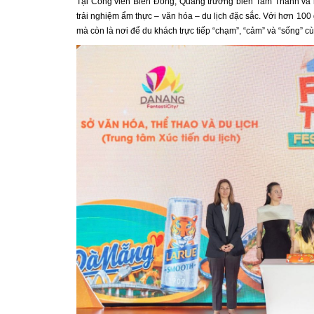
Tại Công viên Biển Đông, Quảng trường biển Tam Thanh và n
trải nghiệm ẩm thực – văn hóa – du lịch đặc sắc. Với hơn 100
mà còn là nơi để du khách trực tiếp “chạm”, “cảm” và “sống” 