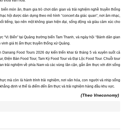
ao thoa văn hóa.
 biến món ăn, tham gia trò chơi dân gian và trải nghiệm nghề truyền thống
 nhạc hội được dàn dựng theo mô hình “concert đa giác quan”, nơi âm nhạc,
ổi tiếng, tạo nên một không gian hiện đại, sống động và giàu cảm xúc cho
c “Vị Biển” tại Quảng trường biển Tam Thanh, và ngày hội “Bánh dân gian
vinh giá trị ẩm thực truyền thống xứ Quảng.
m Danang Food Tours 2026 dự kiến triển khai từ tháng 5 và xuyên suốt cả
r, Điện Bàn Food Tour, Tam Kỳ Food Tour và Đại Lộc Food Tour. Chuỗi tour
an trải nghiệm về phía Nam và các vùng lân cận, gắn ẩm thực với đời sống
hực mà còn là hành trình trải nghiệm, nơi văn hóa, con người và nhịp sống
khẳng định vị thế là điểm đến ẩm thực và trải nghiệm hàng đầu khu vực.
(Theo Vneconomy)