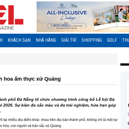
NH
KHÁCH SẠN
NHÀ HÀNG
GIẢI TRÍ
SHOPPING
GOLF
TH
nh hoa ẩm thực xứ Quảng
thành phố Đà Nẵng tổ chức chương trình công bố Lễ hội Đà
 2026. Sự kiện đa sắc màu và đa trải nghiệm, hứa hẹn góp
.
6 tại nhiều địa điểm khác nhau trên địa bàn thành phố, không chỉ là một sự
ăn hóa, con người và bản sắc xứ Quảng.