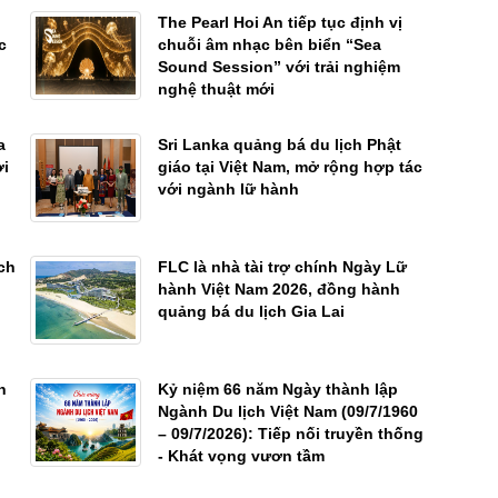
The Pearl Hoi An tiếp tục định vị
c
chuỗi âm nhạc bên biển “Sea
Sound Session” với trải nghiệm
nghệ thuật mới
a
Sri Lanka quảng bá du lịch Phật
ời
giáo tại Việt Nam, mở rộng hợp tác
với ngành lữ hành
ch
FLC là nhà tài trợ chính Ngày Lữ
hành Việt Nam 2026, đồng hành
quảng bá du lịch Gia Lai
n
Kỷ niệm 66 năm Ngày thành lập
Ngành Du lịch Việt Nam (09/7/1960
– 09/7/2026): Tiếp nối truyền thống
- Khát vọng vươn tầm