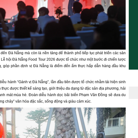
 đến Đà Nẵng mà còn là nền tảng để thành phố tiếp tục phát triển các sản
đó, Lễ hội Đà Nẵng Food Tour 2026 được tổ chức như một bước đi chiến lược
g, góp phần định vị Đà Nẵng là điểm đến ẩm thực hấp dẫn hàng đầu khu
diễu hành “Gánh vị Đà Nẵng”, lần đầu tiên được tổ chức nhằm tái hiện sinh
ực được thiết kế sáng tạo, giới thiệu đa dạng từ đặc sản địa phương, hải
thanh mát mùa hè. Đoàn diễu hành dọc bãi biển Phạm Văn Đồng sẽ đưa du
òng chảy” văn hóa đặc sắc, sống động và giàu cảm xúc.