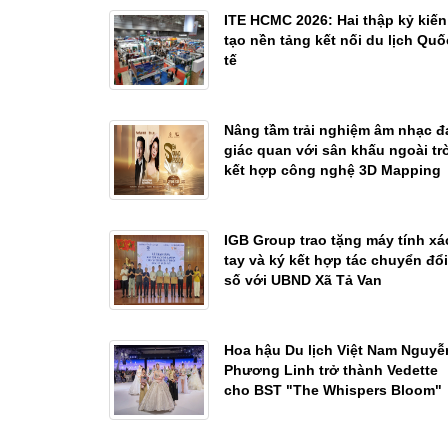
ITE HCMC 2026: Hai thập kỷ kiến
tạo nền tảng kết nối du lịch Quố
tế
Nâng tầm trải nghiệm âm nhạc đ
giác quan với sân khấu ngoài tr
kết hợp công nghệ 3D Mapping
IGB Group trao tặng máy tính xá
tay và ký kết hợp tác chuyển đổi
số với UBND Xã Tả Van
Hoa hậu Du lịch Việt Nam Nguyễ
Phương Linh trở thành Vedette
cho BST "The Whispers Bloom"