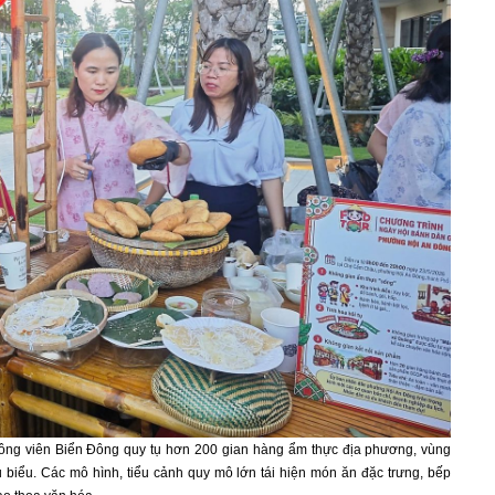
Công viên Biển Đông quy tụ hơn 200 gian hàng ẩm thực địa phương, vùng
biểu. Các mô hình, tiểu cảnh quy mô lớn tái hiện món ăn đặc trưng, bếp