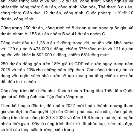
án, công trình; Nhà ở xã hội: 22 dự án, công trình; Nông nghiệp và
phát triển nông thôn: 6 dự án, công trình; Văn hóa, Thể thao: 3 dự án,
công trình; Giáo dục: 12 dự án, công trình; Quốc phòng: 1; Y tế: 10
dự án, công trình.
Cũng trong 250 dự án, công trình có 8 dự án quan trọng quốc gia, 46
dự án nhóm A; 155 dự án nhóm B và 41 dự án nhóm C.
Tổng mức đầu tư 1,28 triệu tỉ đồng; trong đó, nguồn vốn Nhà nước
với 129 dự án là 478.000 tỉ đồng, chiếm 37% tổng mức và 121 dự án
nguồn vốn khác là 802.000 tỉ đồng, chiếm 63% tổng mức.
250 dự án đóng góp trên 18% giá trị GDP cả nước ngay trong năm
2025 và trên 20% cho những năm tiếp theo. Các công trình dự án sử
dụng vốn ngân sách nhà nước sẽ tạo khung hạ tầng chiến lược dẫn
dắt đầu tư tư nhân.
Các công trình tiêu biểu như: Khánh thành Trung tâm Triển lãm Quốc
gia tại xã Đông Anh của Tập đoàn Vingroup.
Theo kế hoạch đầu tư, đến năm 2027 mới hoàn thành, nhưng tham
gia vào đợt thi đua quyết liệt của Chính phủ, của các cấp, các ngành,
công trình khởi công từ 30-8-2024 và đến 19-8 khánh thành, rút ngắn
nhiều thời gian. Đây là công trình thiết kế rất phức tạp, kiến trúc đẹp,
có kết cấu thép siêu trường, siêu trọng.