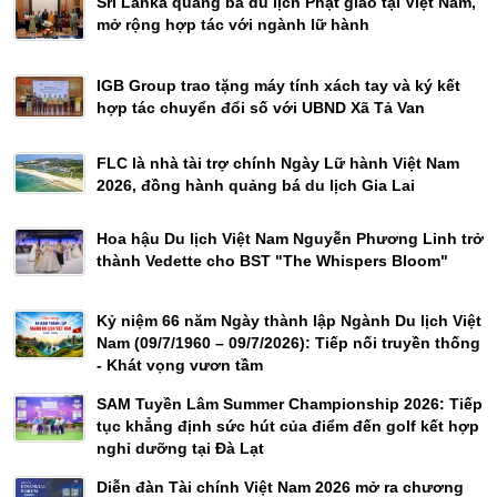
Sri Lanka quảng bá du lịch Phật giáo tại Việt Nam,
mở rộng hợp tác với ngành lữ hành
IGB Group trao tặng máy tính xách tay và ký kết
hợp tác chuyển đổi số với UBND Xã Tả Van
FLC là nhà tài trợ chính Ngày Lữ hành Việt Nam
2026, đồng hành quảng bá du lịch Gia Lai
Hoa hậu Du lịch Việt Nam Nguyễn Phương Linh trở
thành Vedette cho BST "The Whispers Bloom"
Kỷ niệm 66 năm Ngày thành lập Ngành Du lịch Việt
Nam (09/7/1960 – 09/7/2026): Tiếp nối truyền thống
- Khát vọng vươn tầm
SAM Tuyền Lâm Summer Championship 2026: Tiếp
tục khẳng định sức hút của điểm đến golf kết hợp
nghỉ dưỡng tại Đà Lạt
Diễn đàn Tài chính Việt Nam 2026 mở ra chương