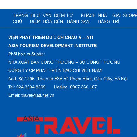
TRANG
TIÊU
VĂN
ĐIỂM
LỮ
KHÁCH
NHÀ
GIẢI
SHOPP
CHỦ
ĐIỂM
HÓA
ĐẾN
HÀNH
SẠN
HÀNG
TRÍ
VIỆN PHÁT TRIỂN DU LỊCH CHÂU Á – ATI
ASIA TOURISM DEVELOPMENT INSTITUTE
Phối hợp xuất bản:
NHÀ XUẤT BẢN CÔNG THƯƠNG – BỘ CÔNG THƯƠNG
CÔNG TY CP PHÁT TRIỂN BÁO CHÍ VIỆT NAM
Add: Số 1206, Tòa nhà E3A Vũ Phạm Hàm, Cầu Giấy, Hà Nội
Tel: 024 3204 8899 Hotline: 0967 366 107
Email: travel@ati.net.vn