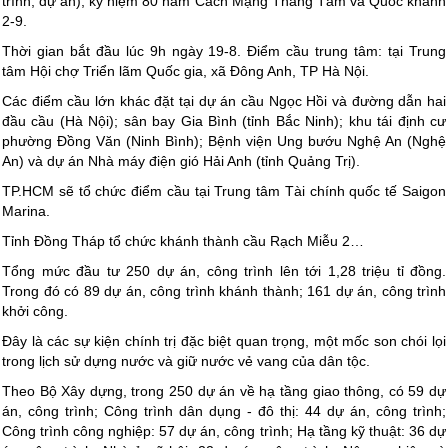
trình, dự án), kỷ niệm 80 năm Cách Mạng Tháng Tám và Quốc khánh
2-9.
Thời gian bắt đầu lúc 9h ngày 19-8. Điểm cầu trung tâm: tại Trung
tâm Hội chợ Triển lãm Quốc gia, xã Đông Anh, TP Hà Nội.
Các điểm cầu lớn khác đặt tại dự án cầu Ngọc Hồi và đường dẫn hai
đầu cầu (Hà Nội); sân bay Gia Bình (tỉnh Bắc Ninh); khu tái định cư
phường Đồng Văn (Ninh Bình); Bệnh viện Ung bướu Nghệ An (Nghệ
An) và dự án Nhà máy điện gió Hải Anh (tỉnh Quảng Trị).
TP.HCM sẽ tổ chức điểm cầu tại Trung tâm Tài chính quốc tế Saigon
Marina.
Tỉnh Đồng Tháp tổ chức khánh thành cầu Rạch Miễu 2…
Tổng mức đầu tư 250 dự án, công trình lên tới 1,28 triệu tỉ đồng.
Trong đó có 89 dự án, công trình khánh thành; 161 dự án, công trình
khởi công.
Đây là các sự kiện chính trị đặc biệt quan trọng, một mốc son chói lọi
trong lịch sử dựng nước và giữ nước vẻ vang của dân tộc.
Theo Bộ Xây dựng, trong 250 dự án về hạ tầng giao thông, có 59 dự
án, công trình; Công trình dân dụng - đô thị: 44 dự án, công trình;
Công trình công nghiệp: 57 dự án, công trình; Hạ tầng kỹ thuật: 36 dự